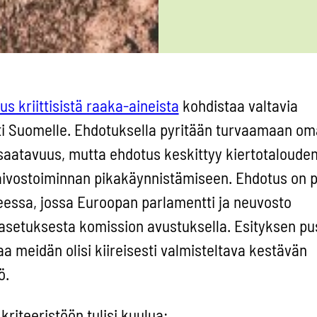
us kriittisistä raaka-aineista
kohdistaa valtavia
sti Suomelle. Ehdotuksella pyritään turvaamaan o
 saatavuus, mutta ehdotus keskittyy kiertotaloude
aivostoiminnan pikakäynnistämiseen. Ehdotus on p
essa, jossa Euroopan parlamentti ja neuvosto
 asetuksesta komission avustuksella. Esityksen p
aa meidän olisi kiireisesti valmisteltava kestävän
ö.
riteeristöön tulisi kuulua: