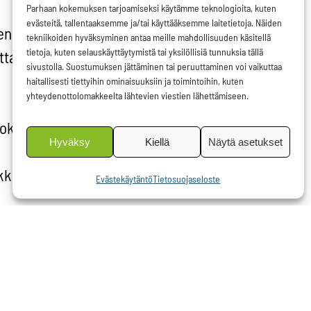
Parhaan kokemuksen tarjoamiseksi käytämme teknologioita, kuten
evästeitä, tallentaaksemme ja/tai käyttääksemme laitetietoja. Näiden
en
tekniikoiden hyväksyminen antaa meille mahdollisuuden käsitellä
tietoja, kuten selauskäyttäytymistä tai yksilöllisiä tunnuksia tällä
ta, jotta
sivustolla. Suostumuksen jättäminen tai peruuttaminen voi vaikuttaa
haitallisesti tiettyihin ominaisuuksiin ja toimintoihin, kuten
yhteydenottolomakkeelta lähtevien viestien lähettämiseen.
voksen
Hyväksy
Kiellä
Näytä asetukset
ikkeuksia
Evästekäytäntö
Tietosuojaseloste
, jotta
a veteen,