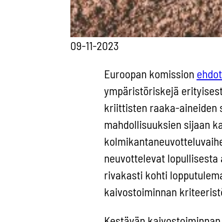
09-11-2023
Euroopan komission
ehdot
ympäristöriskejä erityise
kriittisten raaka-aineiden
mahdollisuuksien sijaan k
kolmikantaneuvotteluvaihe
neuvottelevat lopullisesta
rivakasti kohti lopputulem
kaivostoiminnan kriteerist
Kestävän kaivostoiminnan k