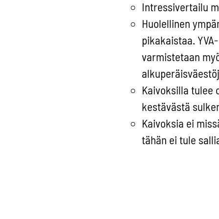
Intressivertailu 
Huolellinen ympär
pikakaistaa. YVA- 
varmistetaan myös 
alkuperäisväestöj
Kaivoksilla tulee 
kestävästä sulkem
Kaivoksia ei miss
tähän ei tule salli
Uusien kaivosten 
Uusien kaivosten 
kaivosten ympäri
Kaivosten tulee n