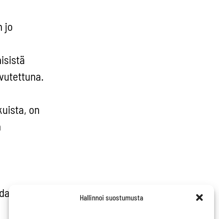
 jo
nisistä
avutettuna.
uista, on
n
udatettava
Hallinnoi suostumusta