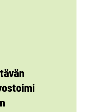
tävän
vostoimi
n