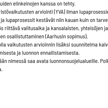
muiden elinkeinojen kanssa on tehty.
istövaikutusten arviointi (YVA) ilman lupaprosessi
ja lupaprosessit kestävät niin kauan kuin on tarvet
riittävä valitusaika ja kansalaisten, yhteisöjen ja
en osallistuttaminen (Aarhusin sopimus).
olla vaikutusten arvioinnin lisäksi suunnitelma kai
isesta ja luonnon ennallistamisesta.
ään nimessä saa avata luonnonsuojelualueille. Po
a.
tulee olla tunnelikaivoksia avolouhosten sijaan.
tulee käyttää parasta saatavilla olevaa teknologiaa
stövaikutukset voidaan minimoida.
oudattaa teollisuuden päästörajoja ja huolehdittav