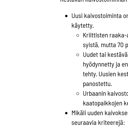
Uusi kaivostoiminta on
käytetty.
Kriittisten raaka-
syistä, mutta 70 p
Uudet tai kestävä
hyödynnetty ja en
tehty. Uusien kes
panostettu.
Urbaanin kaivosto
kaatopaikkojen k
Mikäli uuden kaivokse
seuraavia kriteerejä: