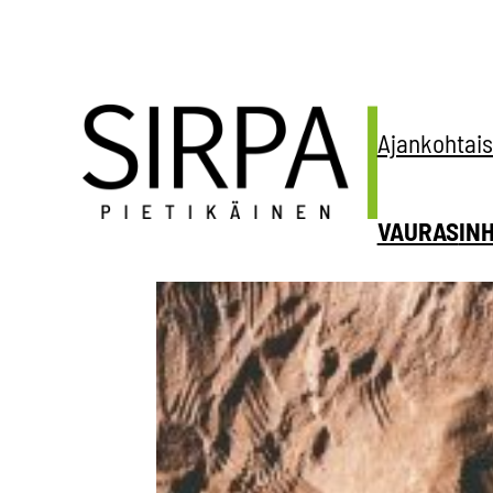
Siirry
sisältöön
Ajankohtais
VAURAS
IN