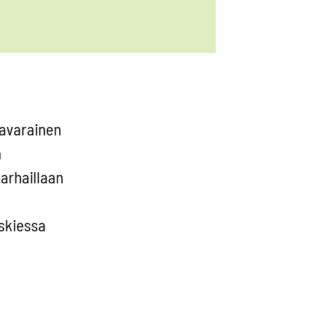
mavarainen
n
arhaillaan
uskiessa