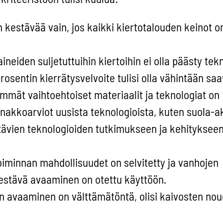
 kestävää vain, jos kaikki kiertotalouden keinot on
aineiden suljetuttuihin kiertoihin ei olla päästy tek
rosentin kierrätysvelvoite tulisi olla vähintään sa
mmät vaihtoehtoiset materiaalit ja teknologiat on
nakkoarviot uusista teknologioista, kuten suola-ak
tävien teknologioiden tutkimukseen ja kehityksee
iminnan mahdollisuudet on selvitetty ja vanhojen
estävä avaaminen on otettu käyttöön.
n avaaminen on välttämätöntä, olisi kaivosten no