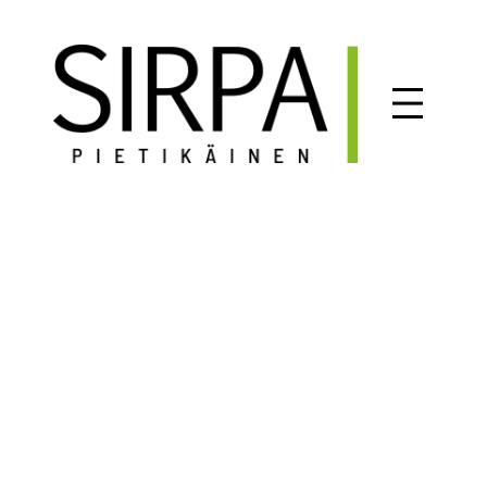
Siirry
sisältöön