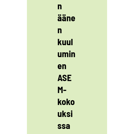
n
ääne
n
kuul
umin
en
ASE
M-
koko
uksi
ssa