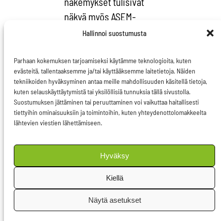
näkemykset tulisivat
näkyä myös ASEM-
loppuasiakirjassa”,
Hallinnoi suostumusta
Pietikäinen vaatii. Nyt
on aika vahvemmalle
Parhaan kokemuksen tarjoamiseksi käytämme teknologioita, kuten
evästeitä, tallentaaksemme ja/tai käyttääksemme laitetietoja. Näiden
kansalaisyhteiskunta-
tekniikoiden hyväksyminen antaa meille mahdollisuuden käsitellä tietoja,
ja demokratia-
kuten selauskäyttäytymistä tai yksilöllisiä tunnuksia tällä sivustolla.
Suostumuksen jättäminen tai peruuttaminen voi vaikuttaa haitallisesti
keskustelulle.
tiettyihin ominaisuuksiin ja toimintoihin, kuten yhteydenottolomakkeelta
lähtevien viestien lähettämiseen.
Viimeisin Aasian ja
Euroopan
Hyväksy
kansalaisfoorumi
(AEPF) järjestettiin
Kiellä
Helsingissä 2006.
Näytä asetukset
Tuolloisen EU-
puheenjohtajamaan