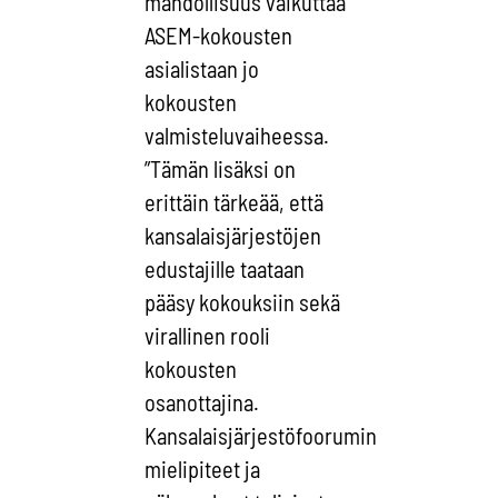
mahdollisuus vaikuttaa
ASEM-kokousten
asialistaan jo
kokousten
valmisteluvaiheessa.
”Tämän lisäksi on
erittäin tärkeää, että
kansalaisjärjestöjen
edustajille taataan
pääsy kokouksiin sekä
virallinen rooli
kokousten
osanottajina.
Kansalaisjärjestöfoorumin
mielipiteet ja