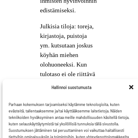
ihmisten hyvinvoinnin
edistämiseksi.
Julkisia tiloja: toreja,
kirjastoja, puistoja
ym. kutsutaan joskus
köyhän miehen
olohuoneeksi. Kun
tulotaso ei ole riittävä
kaikkiin virikkeisiin
Hallinnoi suostumusta
kotona, on mentävä
julkisille alueille niitä
Parhaan kokemuksen tarjoamiseksi käytämme teknologioita, kuten
evästeitä, tallentaaksemme ja/tai käyttääksemme laitetietoja. Näiden
hakemaan. Termillä
tekniikoiden hyväksyminen antaa meille mahdollisuuden käsitellä tietoja,
tarkoitetaan myös
kuten selauskäyttäytymistä tai yksilöllisiä tunnuksia tällä sivustolla.
Suostumuksen jättäminen tai peruuttaminen voi vaikuttaa haitallisesti
julkisten tilojen roolia
tiettyihin ominaisuuksiin ja toimintoihin, kuten yhteydenottolomakkeelta