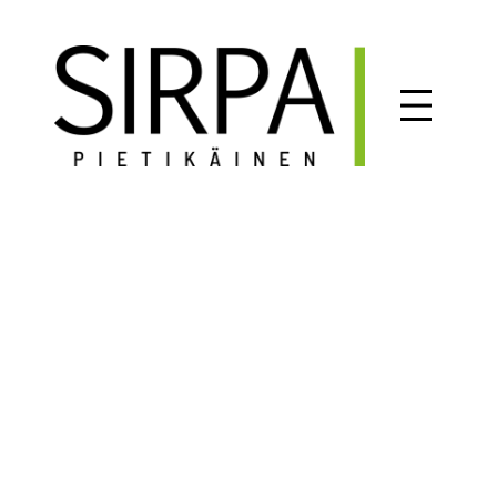
Siirry
sisältöön