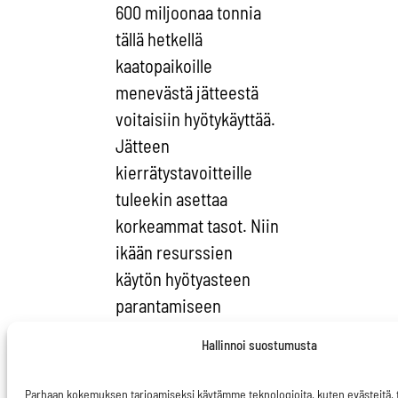
600 miljoonaa tonnia
tällä hetkellä
kaatopaikoille
menevästä jätteestä
voitaisiin hyötykäyttää.
Jätteen
kierrätystavoitteille
tuleekin asettaa
korkeammat tasot. Niin
ikään resurssien
käytön hyötyasteen
parantamiseen
tarvitaan tiukennusta.
Hallinnoi suostumusta
Nyt asetettu 30
prosentin tavoite on
Parhaan kokemuksen tarjoamiseksi käytämme teknologioita, kuten evästeitä,