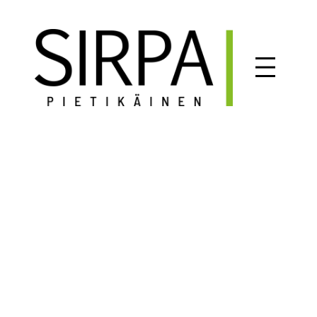
Siirry
sisältöön