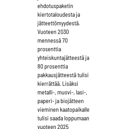
ehdotuspaketin
kiertotaloudesta ja
jätteettömyydestä.
Vuoteen 2030
mennessä 70
prosenttia
yhteiskuntajätteestä ja
80 prosenttia
pakkausjätteestä tulisi
kierrättää. Lisäksi
metalli-, muovi-, lasi-,
paperi- ja biojätteen
vieminen kaatopaikalle
tulisi saada loppumaan
vuoteen 2025