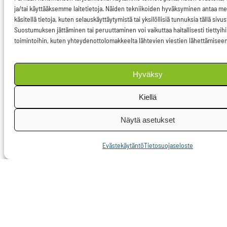
helppo saavuttaa
ja/tai käyttääksemme laitetietoja. Näiden tekniikoiden hyväksyminen antaa m
käsitellä tietoja, kuten selauskäyttäytymistä tai yksilöllisiä tunnuksia tällä sivus
useissa EU-maissa jo
Suostumuksen jättäminen tai peruuttaminen voi vaikuttaa haitallisesti tiettyih
lähivuosina, joten
toimintoihin, kuten yhteydenottolomakkeelta lähtevien viestien lähettämiseen
esimerkiksi 50
prosentin
Hyväksy
tuottavuusaste olisi
Kiellä
täysin saavutettavissa
vuoteen 2030
Näytä asetukset
mennessä.
Evästekäytäntö
Tietosuojaseloste
Tuoreimmat
näkemykseni