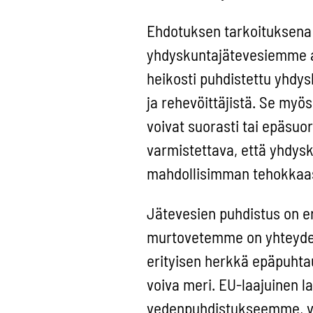
Ehdotuksen tarkoituksena 
yhdyskuntajätevesiemme aih
heikosti puhdistettu yhdys
ja rehevöittäjistä. Se myös
voivat suorasti tai epäsuo
varmistettava, että yhdy
mahdollisimman tehokkaas
Jätevesien puhdistus on er
murtovetemme on yhteydess
erityisen herkkä epäpuhtauk
voiva meri. EU-laajuinen 
vedenpuhdistukseemme, va