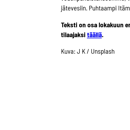
jätevesiin. Puhtaampi Itäm
Teksti on osa lokakuun en
tilaajaksi
täällä
.
Kuva: J K / Unsplash
Tuoreimmat näk