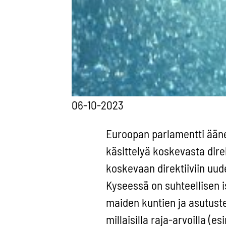
06-10-2023
Euroopan parlamentti ääne
käsittelyä koskevasta dire
koskevaan direktiiviin uude
Kyseessä on suhteellisen is
maiden kuntien ja asutust
millaisilla raja-arvoilla (e