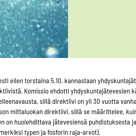
sti eilen torstaina 5.10. kannastaan yhdyskuntajä
ktiivistä. Komissio ehdotti yhdyskuntajätevesien k
lleenavausta, sillä direktiivi on yli 30 vuotta vanha
on mittaluokan direktiivi, sillä se määrittelee, ku
en on huolehdittava jätevesiensä puhdistuksesta j
simerkiksi typen ja fosforin raja-arvot).