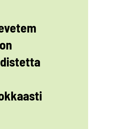
evetem
on
distetta
okkaasti