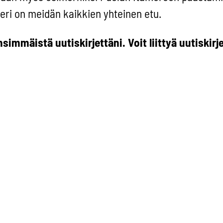
eri on meidän kaikkien yhteinen etu.
simmäistä uutiskirjettäni. Voit liittyä uutiskirj
emykseni