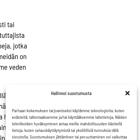
ti tai
uttajista
beja, jotka
 meidän on
mme veden
Hallinnoi suostumusta
llä
äin ollen
Parhaan kokemuksen tarjoamiseksi käytämme teknologioita, kuten
ja huonosti
evästeitä, tallentaaksemme ja/tai käyttääksemme laitetietoja. Näiden
tekniikoiden hyväksyminen antaa meille mahdollisuuden käsitellä
vain omaan
tietoja, kuten selauskäyttäytymistä tai yksilöllisiä tunnuksia tällä
in
sivustolla. Suostumuksen jättäminen tai peruuttaminen voi vaikuttaa