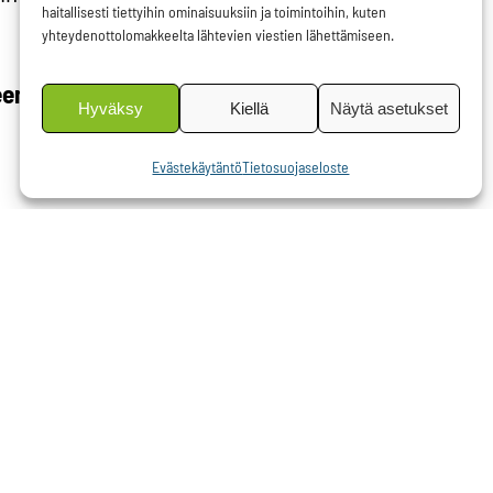
haitallisesti tiettyihin ominaisuuksiin ja toimintoihin, kuten
yhteydenottolomakkeelta lähtevien viestien lähettämiseen.
een
Hyväksy
Kiellä
Näytä asetukset
Evästekäytäntö
Tietosuojaseloste