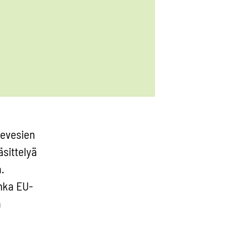
tevesien
äsittelyä
.
inka EU-
a