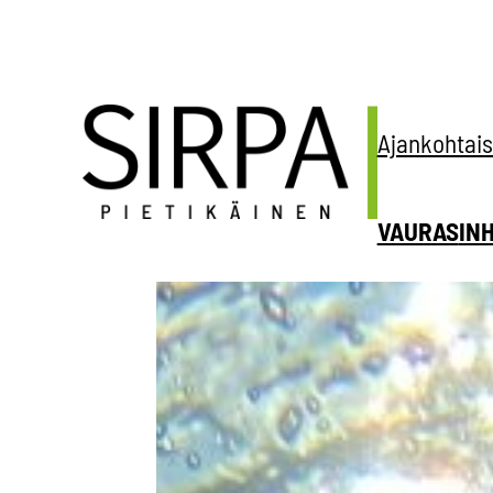
Siirry
sisältöön
Ajankohtais
VAURAS
IN