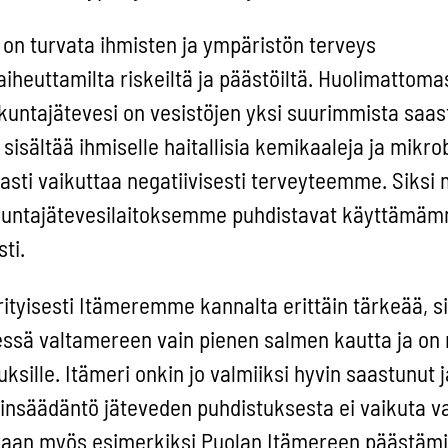
on turvata ihmisten ja ympäristön terveys
euttamilta riskeiltä ja päästöiltä. Huolimattomas
kuntajätevesi on vesistöjen yksi suurimmista saast
 sisältää ihmiselle haitallisia kemikaaleja ja mikro
rasti vaikuttaa negatiivisesti terveyteemme. Siksi
skuntajätevesilaitoksemme puhdistavat käyttämä
ti.
ityisesti Itämeremme kannalta erittäin tärkeää, si
ä valtamereen vain pienen salmen kautta ja on n
sille. Itämeri onkin jo valmiiksi hyvin saastunut 
lainsäädäntö jäteveden puhdistuksesta ei vaikuta 
an myös esimerkiksi Puolan Itämereen päästämi