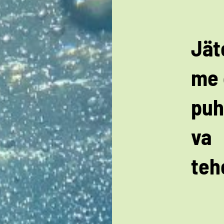
Jät
me 
puh
va
teh