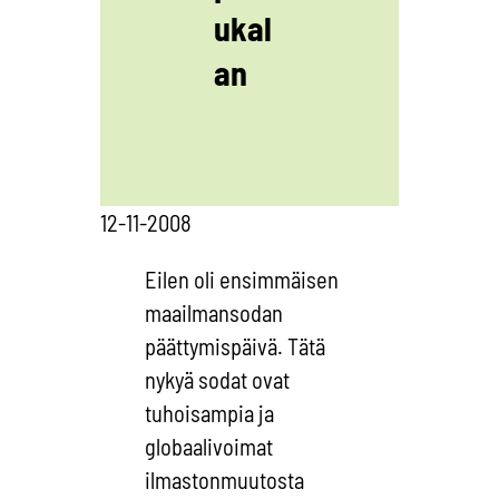
ukal
an
12-11-2008
Eilen oli ensimmäisen
maailmansodan
päättymispäivä. Tätä
nykyä sodat ovat
tuhoisampia ja
globaalivoimat
ilmastonmuutosta