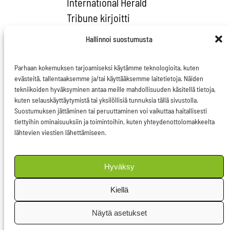
International Herald
Tribune kirjoitti
eilisessä
Hallinnoi suostumusta
pääkirjoituksessaan
Pew Intitute for Ocean
Parhaan kokemuksen tarjoamiseksi käytämme teknologioita, kuten
Sciencen
evästeitä, tallentaaksemme ja/tai käyttääksemme laitetietoja. Näiden
tekniikoiden hyväksyminen antaa meille mahdollisuuden käsitellä tietoja,
tutkimuksesta otsikolla
kuten selauskäyttäytymistä tai yksilöllisiä tunnuksia tällä sivustolla.
”pieni kala, suuri kala ja
Suostumuksen jättäminen tai peruuttaminen voi vaikuttaa haitallisesti
tiettyihin ominaisuuksiin ja toimintoihin, kuten yhteydenottolomakkeelta
proteiinipyramidi”.
lähtevien viestien lähettämiseen.
Tiesittekö, että 37
prosenttia kaikesta
Hyväksy
kalastetuista kaloista
on pikkukaloja, joista
Kiellä
lähes puolet syötetään
Näytä asetukset
kalafarmien isoille