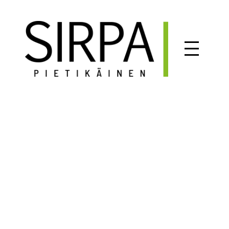
Siirry
sisältöön