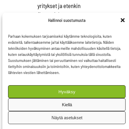
yritykset ja etenkin
finanssiala ovat
Hallinnoi suostumusta
huolissaan
länsimaisten
Parhaan kokemuksen tarjoamiseksi käytämme teknologioita, kuten
kestävyysstandardien
evästeitä, tallentaaksemme ja/tai käyttääksemme laitetietoja. Näiden
rapautumisesta.
tekniikoiden hyväksyminen antaa meille mahdollisuuden käsitellä tietoja,
kuten selauskäyttäytymistä tai yksilöllisiä tunnuksia tällä sivustolla.
Talouden romahdus
Suostumuksen jättäminen tai peruuttaminen voi vaikuttaa haitallisesti
tuhoaa meidät paljon
tiettyihin ominaisuuksiin ja toimintoihin, kuten yhteydenottolomakkeelta
lähtevien viestien lähettämiseen.
merenpintojen nousua
aikaisemmin. Voimme
toki hakea ennusteen
Hyväksy
vahvistamiseksi toisen
Kiellä
mielipiteen, mutta
toimenpiteiden kanssa
Näytä asetukset
ei olisi aikaa vetkutella.