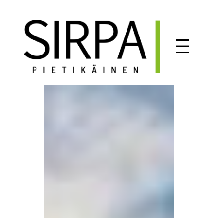
Siirry
sisältöön