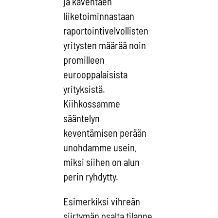
ja kaventaen
liiketoiminnastaan
raportointivelvollisten
yritysten määrää noin
promilleen
eurooppalaisista
yrityksistä.
Kiihkossamme
sääntelyn
keventämisen perään
unohdamme usein,
miksi siihen on alun
perin ryhdytty.
Esimerkiksi vihreän
siirtymän osalta tilanne