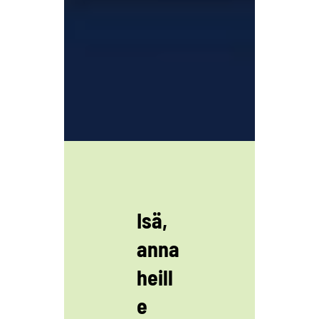
Isä,
anna
heill
e