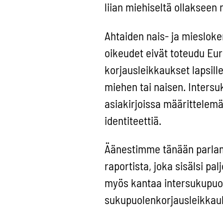
liian miehiseltä ollakseen 
Ahtaiden nais- ja miesloke
oikeudet eivät toteudu Eu
korjausleikkaukset lapsille
miehen tai naisen. Intersu
asiakirjoissa määrittelem
identiteettiä.
Äänestimme tänään parlam
raportista, joka sisälsi pa
myös kantaa intersukupuol
sukupuolenkorjausleikkau