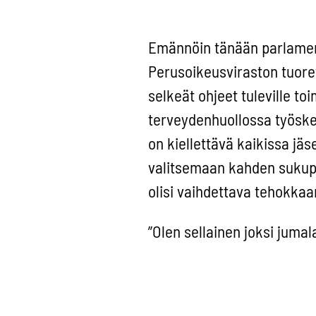
Emännöin tänään parlamenti
Perusoikeusviraston tuoret
selkeät ohjeet tuleville toi
terveydenhuollossa työsken
on kiellettävä kaikissa jäs
valitsemaan kahden sukupu
olisi vaihdettava tehokka
”Olen sellainen joksi juma
Ja on nyttemmin päättänyt 
ei ole Semenyan rohkeutta ol
oikeus.