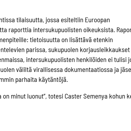
ssa tilaisuutta, jossa esiteltiin Euroopan
ta raporttia intersukupuolisten oikeuksista. Rapor
menpiteille: tietoisuutta on lisättävä etenkin
televien parissa, sukupuolen korjausleikkaukset l
enmaissa, intersukupuolisten henkilöiden ei tulisi 
olen väliltä virallisessa dokumentaatiossa ja jä
ammin parhaita käytäntöjä.
la on minut luonut”, totesi Caster Semenya kohun k
jatkaa juoksemista ihmisten puheista välittämättä
la jotain siltä väliltä, mutta kaikilla pitäisi olla s