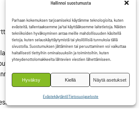
Hallinnoi suostumusta
Parhaan kokemuksen tarjoamiseksi käytämme teknologioita, kuten
evästeitä, tallentaaksemme ja/tai käyttääksemme laitetietoja. Näiden
tti antaa
tekniikoiden hyväksyminen antaa meille mahdollisuuden käsitellä
tietoja, kuten selauskäyttäytymistä tai yksilöllisiä tunnuksia tällä
sivustolla. Suostumuksen jättäminen tai peruuttaminen voi vaikuttaa
apsille
haitallisesti tiettyihin ominaisuuksiin ja toimintoihin, kuten
yhteydenottolomakkeelta lähtevien viestien lähettämiseen.
joutua
senmaiden
Hyväksy
Kiellä
Näytä asetukset
Evästekäytäntö
Tietosuojaseloste
eskellä.
. Kaikilla
iihen