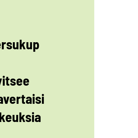
ersukup
vitsee
avertaisi
ikeuksia