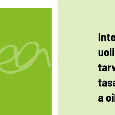
Int
uoli
tar
tas
a o