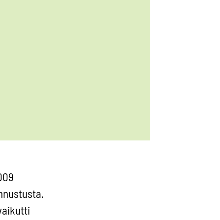
009
nnustusta.
aikutti