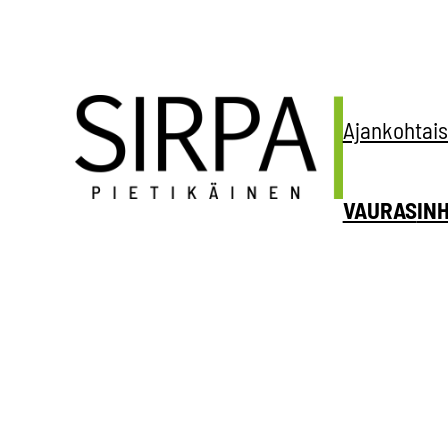
Siirry
sisältöön
Ajankohtais
VAURAS
IN