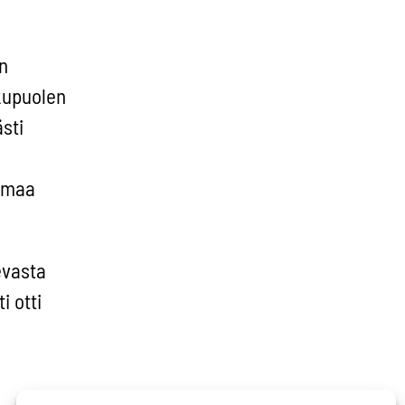
n
kupuolen
sti
 omaa
evasta
i otti