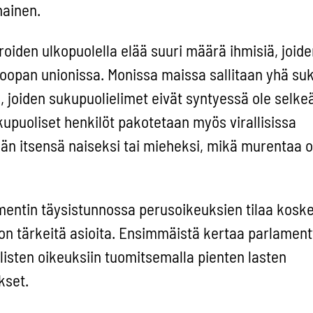
nainen.
roiden ulkopuolella elää suuri määrä ihmisiä, joide
roopan unionissa. Monissa maissa sallitaan yhä su
, joiden sukupuolielimet eivät syntyessä ole selkeä
kupuoliset henkilöt pakotetaan myös virallisissa
ään itsensä naiseksi tai mieheksi, mikä murentaa
entin täysistunnossa perusoikeuksien tilaa kosk
ljon tärkeitä asioita. Ensimmäistä kertaa parlamentt
isten oikeuksiin tuomitsemalla pienten lasten
kset.