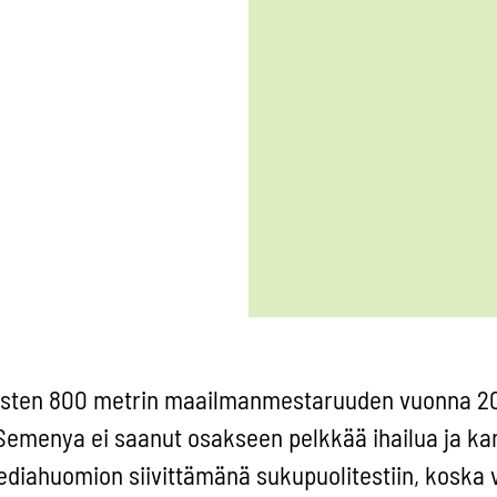
aisten 800 metrin maailmanmestaruuden vuonna 2
 Semenya ei saanut osakseen pelkkää ihailua ja ka
diahuomion siivittämänä sukupuolitestiin, koska v