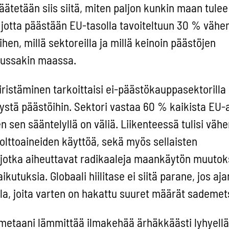
Päätetään siis siitä, miten paljon kunkin maan tule
a, jotta päästään EU-tasolla tavoiteltuun 30 % väh
en, millä sektoreilla ja millä keinoin päästöjen
kussakin maassa.
iristäminen tarkoittaisi ei-päästökauppasektorilla
tä päästöihin. Sektori vastaa 60 % kaikista EU-
 sen sääntelyllä on väliä. Liikenteessä tulisi väh
polttoaineiden käyttöä, sekä myös sellaisten
 jotka aiheuttavat radikaaleja maankäytön muutoks
kutuksia. Globaali hiilitase ei siitä parane, jos a
la, joita varten on hakattu suuret määrät sademet
etaani lämmittää ilmakehää ärhäkkäästi lyhyellä