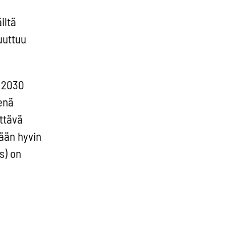
iltä
uuttuu
 2030
enä
ttävä
ään hyvin
s) on