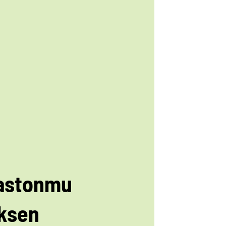
astonmu
ksen