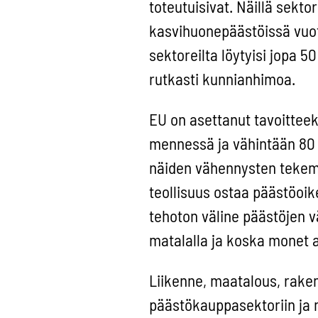
toteutuisivat. Näillä sekt
kasvihuonepäästöissä vuot
sektoreilta löytyisi jopa 
rutkasti kunnianhimoa.
EU on asettanut tavoitte
mennessä ja vähintään 80
näiden vähennysten tekemi
teollisuus ostaa päästöoi
tehoton väline päästöjen v
matalalla ja koska monet a
Liikenne, maatalous, raken
päästökauppasektoriin ja 