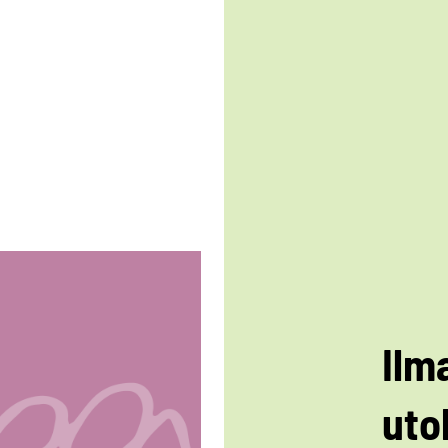
Ilm
uto