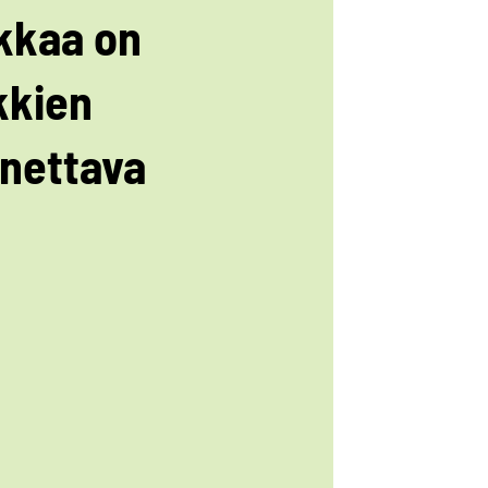
kkaa on
kkien
nettava