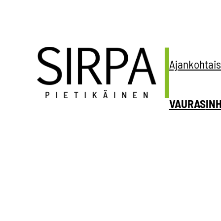
Siirry
sisältöön
Ajankohtais
VAURAS
IN