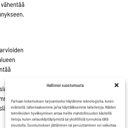
e vähentää
ennykseen.
 arvioiden
alueen
entää
Hallinnoi suostumusta
ia ja sitä
jamme
Parhaan kokemuksen tarjoamiseksi käytämme teknologioita, kuten
siä.
evästeitä, tallentaaksemme ja/tai käyttääksemme laitetietoja. Näiden
tekniikoiden hyväksyminen antaa meille mahdollisuuden käsitellä
tietoja, kuten selauskäyttäytymistä tai yksilöllisiä tunnuksia tällä
sivustolla. Suostumuksen jättäminen tai peruuttaminen voi vaikuttaa