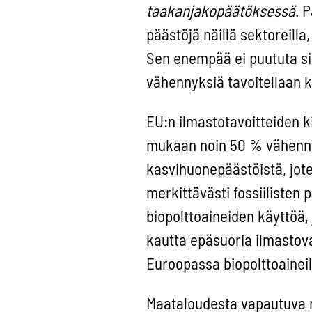
taakanjakopäätöksessä
. 
päästöjä näillä sektoreill
Sen enempää ei puututa siih
vähennyksiä tavoitellaan 
EU:n ilmastotavoitteiden k
mukaan noin 50 % vähennys
kasvihuonepäästöistä, joten
merkittävästi fossiilisten 
biopolttoaineiden käyttöä,
kautta epäsuoria ilmastovai
Euroopassa biopolttoaineil
Maataloudesta vapautuva m