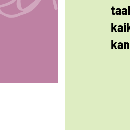
taa
kai
kan