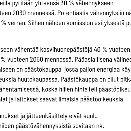
oreilla pyritään yhteensä 30 % vähennykseen
een 2030 mennessä. Potentiaalia vähennyksiin nä
50 % verran. Siihen nähden komission esityksestä p
ekseen vähentää kasvihuonepäästöjä 40 % vuoteen
 % vuoteen 2050 mennessä. Pääasiallisena väline
seen on päästökauppa, jossa paljon energiaa käy
keuksia huutokaupassa. Päästökauppa on ollut pitk
ähentämisessä, koska hiilen hinta (eli päästöoikeu
lat ja laitokset saavat ilmaisia päästöoikeuksia.
nukset ja jätteenkäsittely eivät kuulu
niiden päästövähennyksistä sovitaan nk.