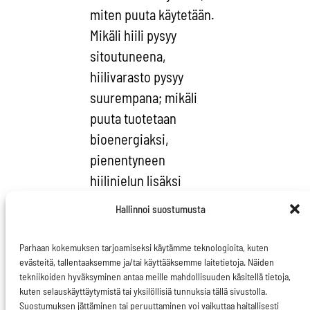
miten puuta käytetään.
Mikäli hiili pysyy
sitoutuneena,
hiilivarasto pysyy
suurempana; mikäli
puuta tuotetaan
bioenergiaksi,
pienentyneen
hiilinielun lisäksi
tuotetaan
Hallinnoi suostumusta
samanaikaisesti lisää
päästöjä.
Parhaan kokemuksen tarjoamiseksi käytämme teknologioita, kuten
evästeitä, tallentaaksemme ja/tai käyttääksemme laitetietoja. Näiden
Olennaista on siis se,
tekniikoiden hyväksyminen antaa meille mahdollisuuden käsitellä tietoja,
kuten selauskäyttäytymistä tai yksilöllisiä tunnuksia tällä sivustolla.
miten luomme metsien
Suostumuksen jättäminen tai peruuttaminen voi vaikuttaa haitallisesti