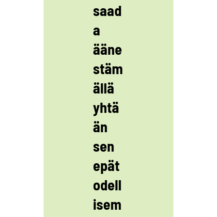
saad
a
ääne
stäm
ällä
yhtä
än
sen
epät
odell
isem