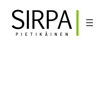
Siirry
sisältöön