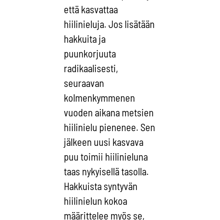
että kasvattaa
hiilinieluja. Jos lisätään
hakkuita ja
puunkorjuuta
radikaalisesti,
seuraavan
kolmenkymmenen
vuoden aikana metsien
hiilinielu pienenee. Sen
jälkeen uusi kasvava
puu toimii hiilinieluna
taas nykyisellä tasolla.
Hakkuista syntyvän
hiilinielun kokoa
määrittelee myös se,