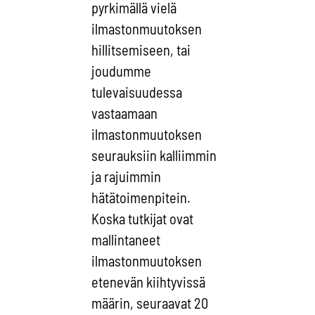
pyrkimällä vielä
ilmastonmuutoksen
hillitsemiseen, tai
joudumme
tulevaisuudessa
vastaamaan
ilmastonmuutoksen
seurauksiin kalliimmin
ja rajuimmin
hätätoimenpitein.
Koska tutkijat ovat
mallintaneet
ilmastonmuutoksen
etenevän kiihtyvissä
määrin, seuraavat 20