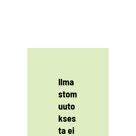
Ilma
stom
uuto
kses
ta ei