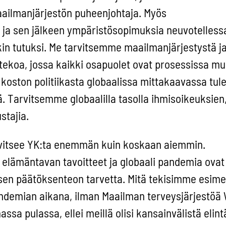
maailmanjärjestön puheenjohtaja. Myös
 ja sen jälkeen ympäristösopimuksia neuvotelless
nkin tutuksi. Me tarvitsemme maailmanjärjestystä j
koa, jossa kaikki osapuolet ovat prosessissa mu
oston politiikasta globaalissa mittakaavassa tul
 Tarvitsemme globaalilla tasolla ihmisoikeuksien,
stajia.
vitsee YK:ta enemmän kuin koskaan aiemmin.
elämäntavan tavoitteet ja globaali pandemia ovat
isen päätöksenteon tarvetta. Mitä tekisimme esime
pandemian aikana, ilman Maailman terveysjärjestöä
a pulassa, ellei meillä olisi kansainvälistä elint