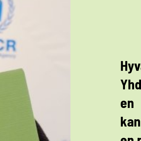
Hyv
Yhd
en
kan
en 