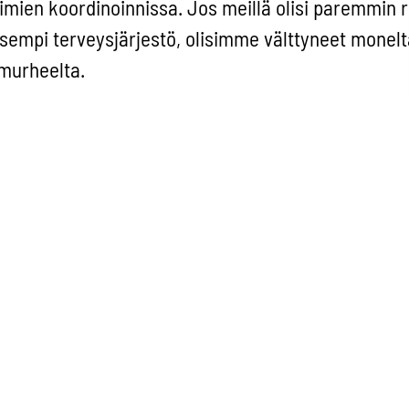
mien koordinoinnissa. Jos meillä olisi paremmin r
sempi terveysjärjestö, olisimme välttyneet monelt
murheelta.
emme YK:n säilyttämiseksi elinvoimaisena ja
ahvistamisen pitää olla myös yksi EU:n keskeisimm
ali, monenkeskinen yhteistyö vie myös EU:n tavoitte
 Yhdistyneiden kansakuntien päivää! Tehdään töit
ana myös seuraavat 75 vuotta.
emykseni