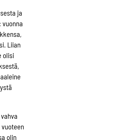
sesta ja
: vuonna
ikkensa,
i. Liian
olisi
ksestä,
baaleine
tystä
t vahva
6 vuoteen
a olin