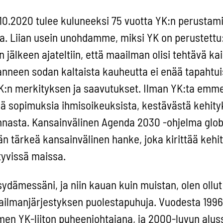
10.2020 tulee kuluneeksi 75 vuotta YK:n perustami
ta. Liian usein unohdamme, miksi YK on perustettu
jälkeen ajateltiin, että maailman olisi tehtävä ka
ranneen sodan kaltaista kauheutta ei enää tapahtuis
n merkityksen ja saavutukset. Ilman YK:ta emme 
iä sopimuksia ihmisoikeuksista, kestävästä kehity
sunnasta. Kansainvälinen Agenda 2030 -ohjelma glo
n tärkeä kansainvälinen hanke, joka kirittää kehi
tyvissä maissa.
 sydämessäni, ja niin kauan kuin muistan, olen ollu
ilmanjärjestyksen puolestapuhuja. Vuodesta 199
en YK-liiton puheenjohtajana, ja 2000-luvun aluss