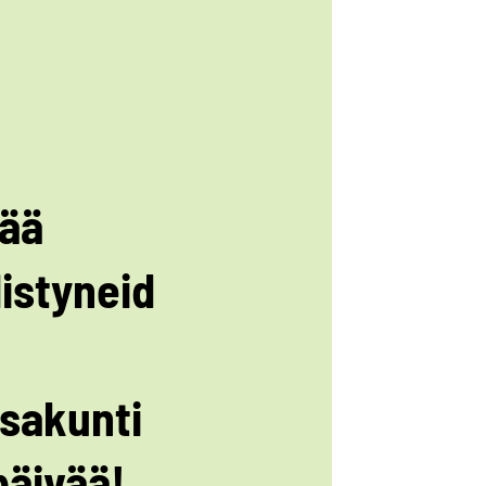
ää
istyneid
sakunti
päivää!