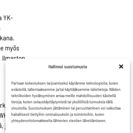
a YK-
a
kana.
ee myös
 ilmaston,
Hallinnoi suostumusta
Parhaan kokemuksen tarjoamiseksi käytämme teknologioita, kuten
evästeitä, tallentaaksemme ja/tai käyttääksemme laitetietoja. Näiden
tekniikoiden hyväksyminen antaa meille mahdollisuuden käsitellä
tietoja, kuten selauskäyttäytymistä tai yksilöllisiä tunnuksia tällä
rkiksi
sivustolla. Suostumuksen jättäminen tai peruuttaminen voi vaikuttaa
 WHO:ta?
haitallisesti tiettyihin ominaisuuksiin ja toimintoihin, kuten
yhteydenottolomakkeelta lähtevien viestien lähettämiseen.
ä, joka