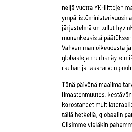
neljä vuotta YK-liittojen 
ympäristöministerivuosina
järjestelmä on tullut hyvi
monenkeskistä päätöksente
Vahvemman oikeudesta ja k
globaaleja murhenäytelmiä.
rauhan ja tasa-arvon puolu
Tänä päivänä maailma tar
Ilmastonmuutos, kestävän 
korostaneet multilateraal
tällä hetkellä, globaalin 
Olisimme vieläkin pahemmass