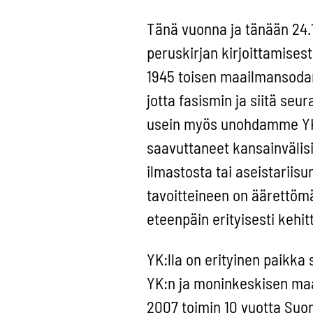
Tänä vuonna ja tänään 24.
peruskirjan kirjoittamises
1945 toisen maailmansodan 
jotta fasismin ja siitä seu
usein myös unohdamme YK:
saavuttaneet kansainvälis
ilmastosta tai aseistarii
tavoitteineen on äärettömä
eteenpäin erityisesti kehit
YK:lla on erityinen paikka
YK:n ja moninkeskisen maa
2007 toimin 10 vuotta Suom