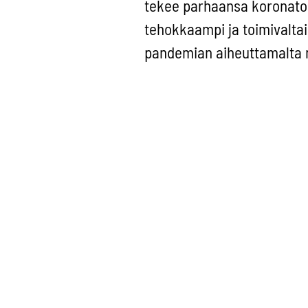
tekee parhaansa koronatoi
tehokkaampi ja toimivaltai
pandemian aiheuttamalta 
Meidän täytyy tehdä kaikk
toimintakykyisenä. YK:n v
tavoitteista. Vahva, globa
eteenpäin.
Toivotan lämpimästi hyvää
eteen, että YK säilyy vahv
Tuoreimmat näk