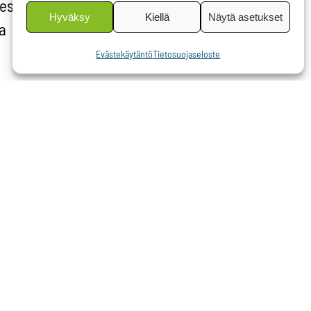
esursoitu,
Hyväksy
Kiellä
Näytä asetukset
a
Evästekäytäntö
Tietosuojaseloste
istä
ita
ä sen