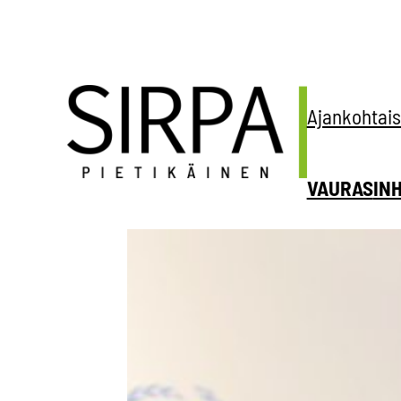
Siirry
sisältöön
Ajankohtais
VAURAS
IN