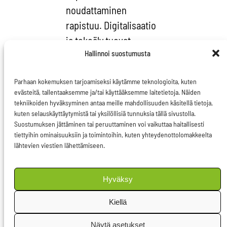
noudattaminen
rapistuu. Digitalisaatio
ja tekoäly tuovat
Hallinnoi suostumusta
maailmaamme
mahdollisuuksia, mutta
Parhaan kokemuksen tarjoamiseksi käytämme teknologioita, kuten
väärin käytettynä myös
evästeitä, tallentaaksemme ja/tai käyttääksemme laitetietoja. Näiden
uhkia. Kaiken kaikkiaan
tekniikoiden hyväksyminen antaa meille mahdollisuuden käsitellä tietoja,
kuten selauskäyttäytymistä tai yksilöllisiä tunnuksia tällä sivustolla.
isot globaalit
Suostumuksen jättäminen tai peruuttaminen voi vaikuttaa haitallisesti
muutosketjut,
tiettyihin ominaisuuksiin ja toimintoihin, kuten yhteydenottolomakkeelta
kaupungistuminen,
lähtevien viestien lähettämiseen.
ikääntyminen ja
globalisaatio, vain
Hyväksy
kiihtyvät.
Kiellä
EU on meidän
Näytä asetukset