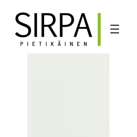
Siirry
sisältöön