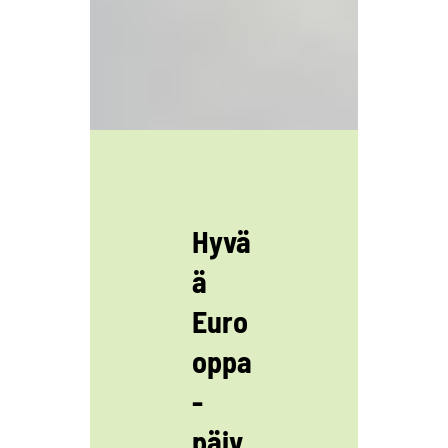
Hyvä
ä
Euro
oppa
-
päiv