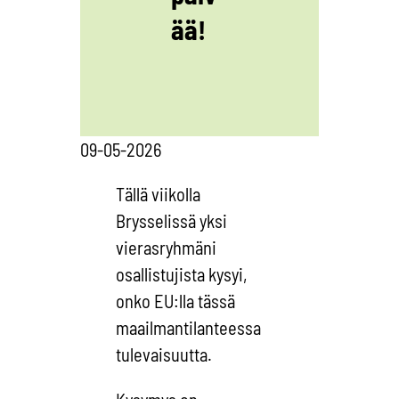
ää!
09-05-2026
Tällä viikolla
Brysselissä yksi
vierasryhmäni
osallistujista kysyi,
onko EU:lla tässä
maailmantilanteessa
tulevaisuutta.