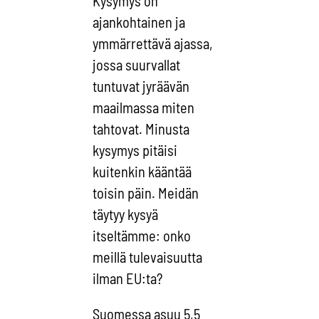
Kysymys on
ajankohtainen ja
ymmärrettävä ajassa,
jossa suurvallat
tuntuvat jyräävän
maailmassa miten
tahtovat. Minusta
kysymys pitäisi
kuitenkin kääntää
toisin päin. Meidän
täytyy kysyä
itseltämme: onko
meillä tulevaisuutta
ilman EU:ta?
Suomessa asuu 5,5