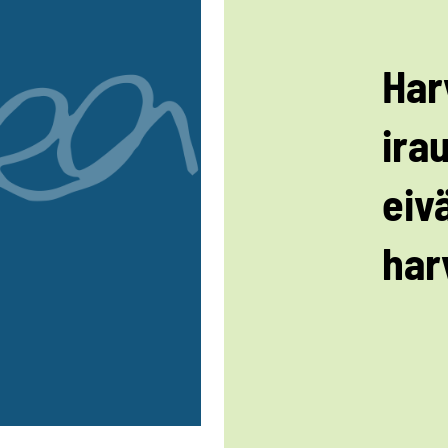
Har
ira
eiv
har