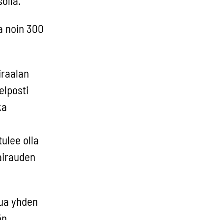
olla.
a noin 300
iraalan
elposti
ka
tulee olla
sairauden
tua yhden
ön