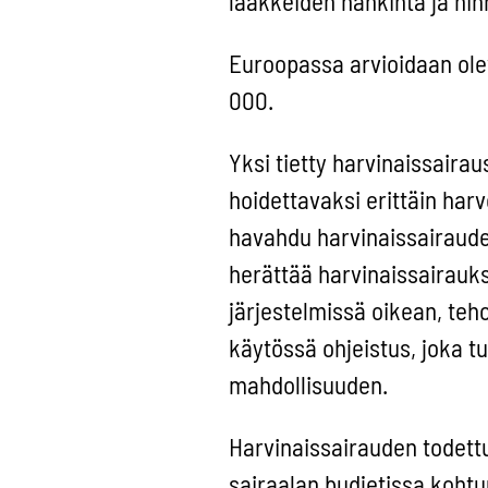
lääkkeiden hankinta ja hinn
Euroopassa arvioidaan ole
000.
Yksi tietty harvinaissairau
hoidettavaksi erittäin harvo
havahdu harvinaissairaude
herättää harvinaissairauk
järjestelmissä oikean, teho
käytössä ohjeistus, joka tu
mahdollisuuden.
Harvinaissairauden todett
sairaalan budjetissa kohtu