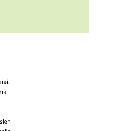
lmä.
oma
sien