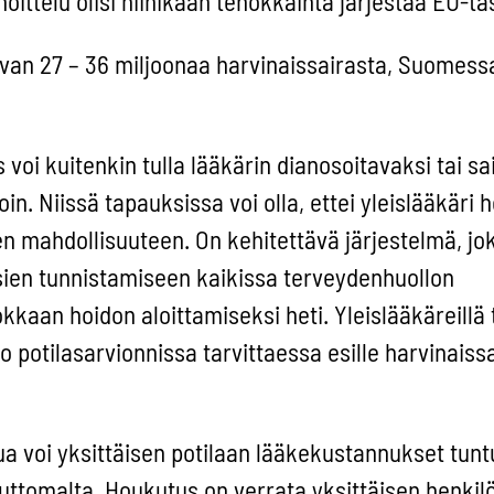
oittelu olisi niinikään tehokkainta järjestää EU-tas
van 27 – 36 miljoonaa harvinaissairasta, Suomess
s voi kuitenkin tulla lääkärin dianosoitavaksi tai sa
in. Niissä tapauksissa voi olla, ettei yleislääkäri h
n mahdollisuuteen. On kehitettävä järjestelmä, jo
sien tunnistamiseen kaikissa terveydenhuollon
kkaan hoidon aloittamiseksi heti. Yleislääkäreillä 
o potilasarvionnissa tarvittaessa esille harvinais
ua voi yksittäisen potilaan lääkekustannukset tun
uttomalta. Houkutus on verrata yksittäisen henkil