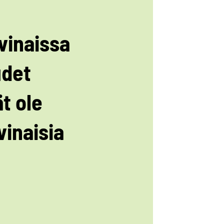
vinaissa
udet
ät ole
vinaisia