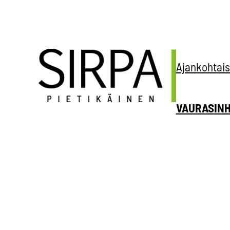
Siirry
sisältöön
Ajankohtais
VAURAS
IN