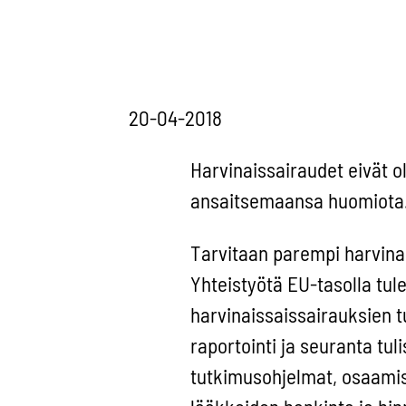
20-04-2018
Harvinaissairaudet eivät o
ansaitsemaansa huomiota
Tarvitaan parempi harvinai
Yhteistyötä EU-tasolla tu
harvinaissaissairauksien t
raportointi ja seuranta tul
tutkimusohjelmat, osaamis