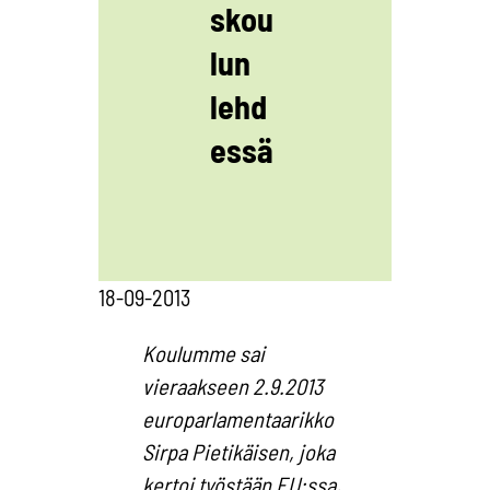
skou
lun
lehd
essä
18-09-2013
Koulumme sai
vieraakseen 2.9.2013
europarlamentaarikko
Sirpa Pietikäisen, joka
kertoi työstään EU:ssa,