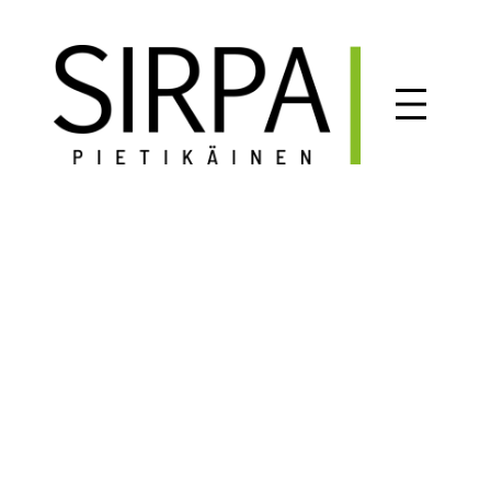
Siirry
sisältöön