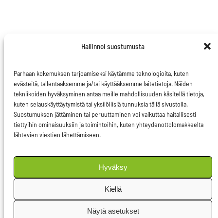
3.
Oliko sinulla
Hallinnoi suostumusta
jokin unelma-
ammatti
Parhaan kokemuksen tarjoamiseksi käytämme teknologioita, kuten
lukiolaisena?
evästeitä, tallentaaksemme ja/tai käyttääksemme laitetietoja. Näiden
tekniikoiden hyväksyminen antaa meille mahdollisuuden käsitellä tietoja,
kuten selauskäyttäytymistä tai yksilöllisiä tunnuksia tällä sivustolla.
Halusin etologiksi.
Suostumuksen jättäminen tai peruuttaminen voi vaikuttaa haitallisesti
Etologia on siis
tiettyihin ominaisuuksiin ja toimintoihin, kuten yhteydenottolomakkeelta
lähtevien viestien lähettämiseen.
biologian tieteenhaara,
joka tutkii eläinten
käyttäytymistä. Lähdin
Hyväksy
kuitenkin lukion jälkeen
Kiellä
opiskelemaan
kauppakorkeakouluun
Näytä asetukset