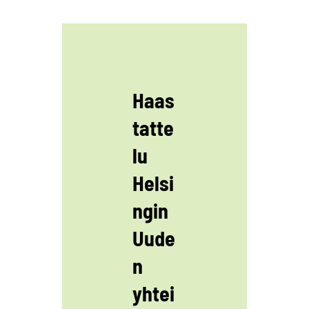
Haas
tatte
lu
Helsi
ngin
Uude
n
yhtei