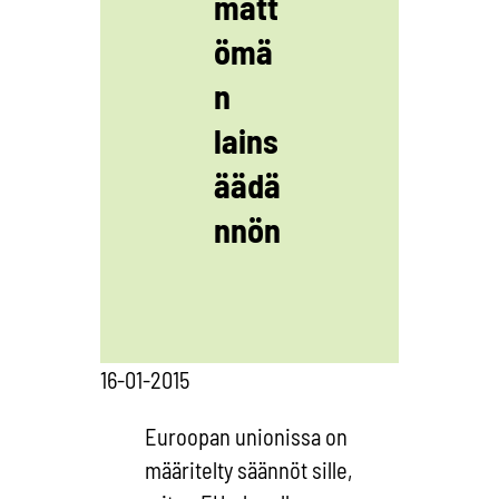
mätt
ömä
n
lains
äädä
nnön
16-01-2015
Euroopan unionissa on
määritelty säännöt sille,