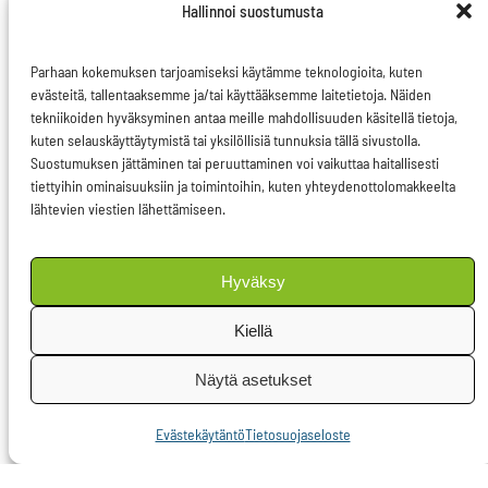
haluavat pitää
Hallinnoi suostumusta
geenimuuntelutekniikan
Parhaan kokemuksen tarjoamiseksi käytämme teknologioita, kuten
käytön poissa
evästeitä, tallentaaksemme ja/tai käyttääksemme laitetietoja. Näiden
pelloiltaan.
tekniikoiden hyväksyminen antaa meille mahdollisuuden käsitellä tietoja,
Lainsäädäntöön jäi
kuten selauskäyttäytymistä tai yksilöllisiä tunnuksia tällä sivustolla.
Suostumuksen jättäminen tai peruuttaminen voi vaikuttaa haitallisesti
kuitenkin heikkouksia,
tiettyihin ominaisuuksiin ja toimintoihin, kuten yhteydenottolomakkeelta
jotka vaarantavat
lähtevien viestien lähettämiseen.
todellisen
valinnanvapauden.
Hyväksy
Ensinnäkin uusi laki
Kiellä
nojaa EU:n
Näytä asetukset
sisämarkkinalainsäädäntöön.
Se olisi tullut liittää
Evästekäytäntö
Tietosuojaseloste
osaksi