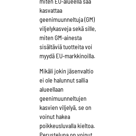
miten EU-alueella saa
kasvattaa
geenimuunneltuja (GM)
viljelykasveja sekä sille,
miten GM-ainesta
sisältäviä tuotteita voi
myydä EU-markkinoilla.
Mikäli jokin jäsenvaltio
ei ole halunnut sallia
alueellaan
geenimuunneltujen
kasvien viljelyä, se on
voinut hakea
poikkeusluvalla kieltoa.
Perusteluna on voinut