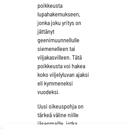
poikkeusta
lupahakemukseen,
jonka joku yritys on
jättänyt
geenimuunnellulle
siemenelleen tai
viljakasvilleen. Tätä
poikkeusta voi hakea
koko viljelyluvan ajaksi
eli kymmeneksi
vuodeksi.
Uusi oikeuspohja on
tärkeä väline niille
jäsenmaille, jotka