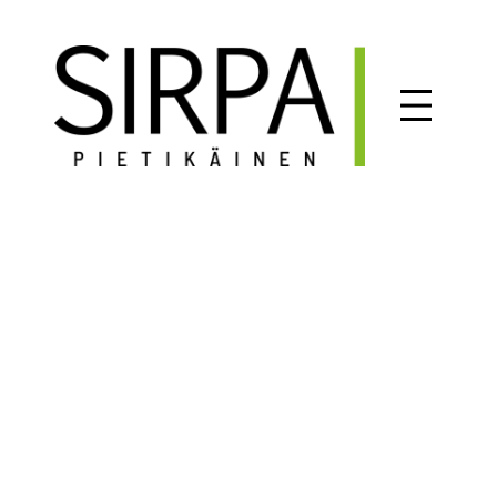
Siirry
sisältöön