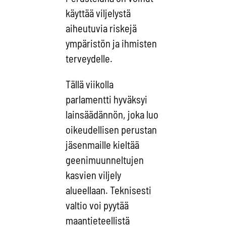
käyttää viljelystä
aiheutuvia riskejä
ympäristön ja ihmisten
terveydelle.
Tällä viikolla
parlamentti hyväksyi
lainsäädännön, joka luo
oikeudellisen perustan
jäsenmaille kieltää
geenimuunneltujen
kasvien viljely
alueellaan. Teknisesti
valtio voi pyytää
maantieteellistä