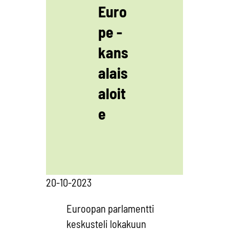
Euro
pe -
kans
alais
aloit
e
20-10-2023
Euroopan parlamentti
keskusteli lokakuun