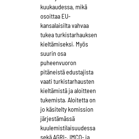
kuukaudessa, mikä
osoittaa EU-
kansalaisilta vahvaa
tukea turkistarhauksen
kieltämiseksi. Myös
suurin osa
puheenvuoron
pitäneistä edustajista
vaati turkistarhausten
kieltämistä ja aloitteen
tukemista. Aloitetta on
jo käsitelty komission
järjestämässä
kuulemistilaisuudessa
sekä AGRI-, IMCO- ja