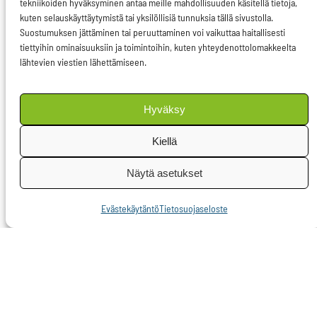
tekniikoiden hyväksyminen antaa meille mahdollisuuden käsitellä tietoja,
turkistarhaus on jo
kuten selauskäyttäytymistä tai yksilöllisiä tunnuksia tällä sivustolla.
kielletty, mutta näin ei
Suostumuksen jättäminen tai peruuttaminen voi vaikuttaa haitallisesti
tiettyihin ominaisuuksiin ja toimintoihin, kuten yhteydenottolomakkeelta
esimerkiksi Suomessa
lähtevien viestien lähettämiseen.
vielä ole. Turkistarhaus
on epäeettisyytensä
Hyväksy
lisäksi taloudellisesti
kannattamatonta eikä
Kiellä
alan taloudellinen
Näytä asetukset
tukeminen ole
perusteltua.
Evästekäytäntö
Tietosuojaseloste
Turkistarhaukset
aiheuttavat myös
kansanterveyteen
kohdistuvia riskejä,
kuten huomasimme