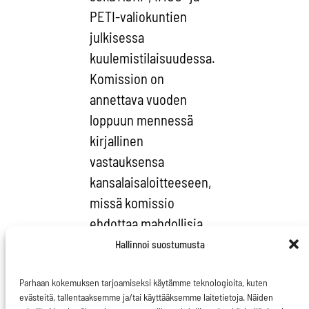
PETI-valiokuntien
julkisessa
kuulemistilaisuudessa.
Komission on
annettava vuoden
loppuun mennessä
kirjallinen
vastauksensa
kansalaisaloitteeseen,
missä komissio
ehdottaa mahdollisia
toimenpiteitä
Hallinnoi suostumusta
perusteluineen.
Parhaan kokemuksen tarjoamiseksi käytämme teknologioita, kuten
evästeitä, tallentaaksemme ja/tai käyttääksemme laitetietoja. Näiden
16 EU:n jäsenmaassa