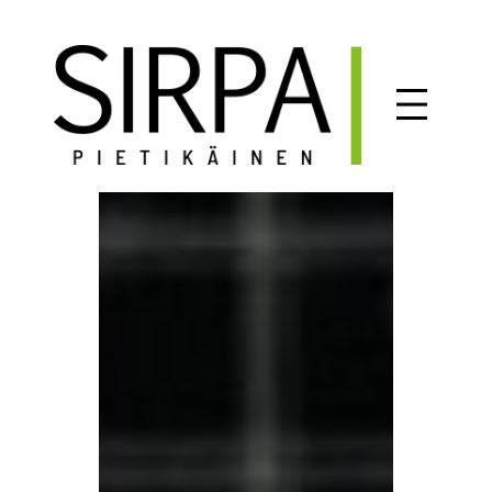
Siirry
sisältöön