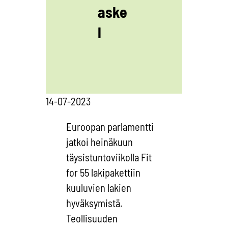
aske
l
14-07-2023
Euroopan parlamentti
jatkoi heinäkuun
täysistuntoviikolla Fit
for 55 lakipakettiin
kuuluvien lakien
hyväksymistä.
Teollisuuden