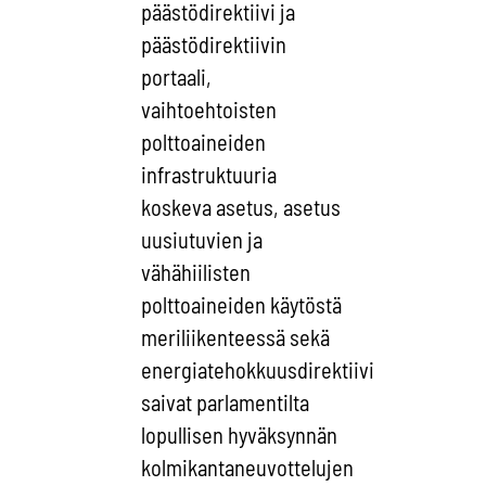
päästödirektiivi ja
päästödirektiivin
portaali,
vaihtoehtoisten
polttoaineiden
infrastruktuuria
koskeva asetus, asetus
uusiutuvien ja
vähähiilisten
polttoaineiden käytöstä
meriliikenteessä sekä
energiatehokkuusdirektiivi
saivat parlamentilta
lopullisen hyväksynnän
kolmikantaneuvottelujen