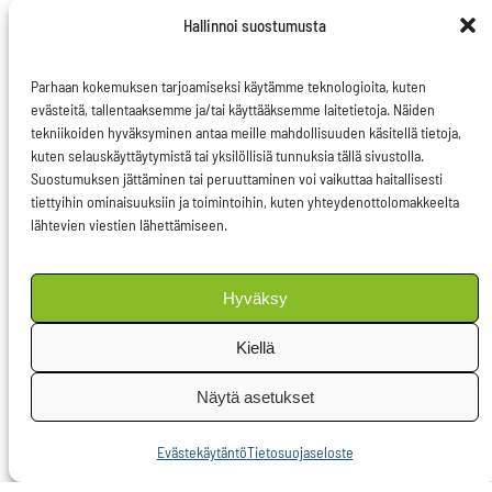
55 prosenttia vuoteen
Hallinnoi suostumusta
2030 mennessä ei ole
linjassa Pariisin
Parhaan kokemuksen tarjoamiseksi käytämme teknologioita, kuten
ilmastosopimuksen
evästeitä, tallentaaksemme ja/tai käyttääksemme laitetietoja. Näiden
tekniikoiden hyväksyminen antaa meille mahdollisuuden käsitellä tietoja,
kanssa. Nykyiset toimet
kuten selauskäyttäytymistä tai yksilöllisiä tunnuksia tällä sivustolla.
eivät riitä EU:n osalta
Suostumuksen jättäminen tai peruuttaminen voi vaikuttaa haitallisesti
rajaamaan globaalia
tiettyihin ominaisuuksiin ja toimintoihin, kuten yhteydenottolomakkeelta
lähtevien viestien lähettämiseen.
ilmaston lämpenemistä
1.5
°C. Tarvitsemme
Hyväksy
vähintään 65 prosentin
kasvihuonekaasuvähennykset
Kiellä
vuoteen 2030
Näytä asetukset
mennessä ja
nettonollatavoitteen
Evästekäytäntö
Tietosuojaseloste
aikaistamista vuoteen