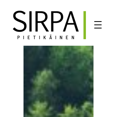
Siirry
sisältöön