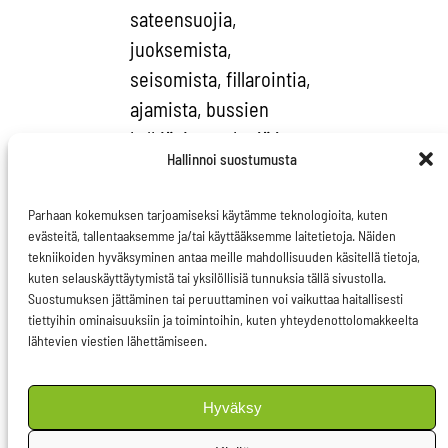
sateensuojia,
juoksemista,
seisomista, fillarointia,
ajamista, bussien
kylkiä, itse tehtyjä ja
Hallinnoi suostumusta
jaettuja mainoksia,
keltaisia paitoja ympäri
Parhaan kokemuksen tarjoamiseksi käytämme teknologioita, kuten
Suomea,
evästeitä, tallentaaksemme ja/tai käyttääksemme laitetietoja. Näiden
kampanjakoiria,
tekniikoiden hyväksyminen antaa meille mahdollisuuden käsitellä tietoja,
kuten selauskäyttäytymistä tai yksilöllisiä tunnuksia tällä sivustolla.
kissaterveisiä,
Suostumuksen jättäminen tai peruuttaminen voi vaikuttaa haitallisesti
valokuvia matkan
tiettyihin ominaisuuksiin ja toimintoihin, kuten yhteydenottolomakkeelta
lähtevien viestien lähettämiseen.
varrelta,
kannustamista,
joustamista ja
Hyväksy
venymistä, uusia