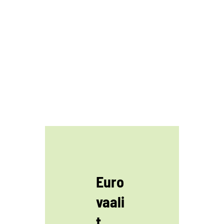
Euro
vaali
t