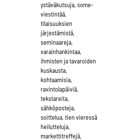
ystäväkutsuja, some-
viestintää,
tilaisuuksien
järjestämistä,
seminaareja,
varainhankintaa,
ihmisten ja tavaroiden
kuskausta,
kohtaamisia,
ravintolapäiviä,
tekstareita,
sähköposteja,
soittelua, tien vieressä
heilutteluja,
markettitreffejä,