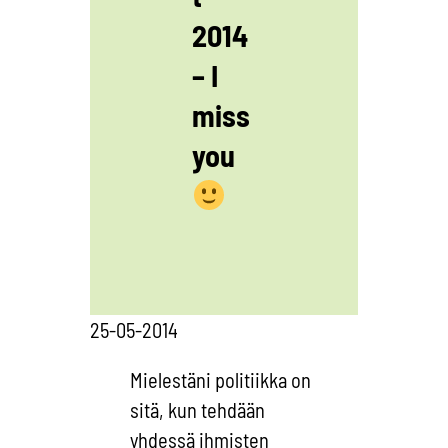
2014
– I
miss
you
25-05-2014
Mielestäni politiikka on
sitä, kun tehdään
yhdessä ihmisten