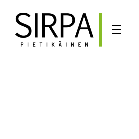
Siirry
sisältöön