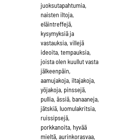
juoksutapahtumia,
naisten iltoja,
eläintreffejä,
kysymyksiä ja
vastauksia, villejä
ideoita, tempauksia,
joista olen kuullut vasta
jälkeenpäin,
aamujakoja, iltajakoja,
yöjakoja, pinssejä,
pullia, ässiä, banaaneja,
jätskiä, luomulakritsia,
ruissipsejä,
porkkanoita, hyvää
mieltä, aurinkorasvaa,