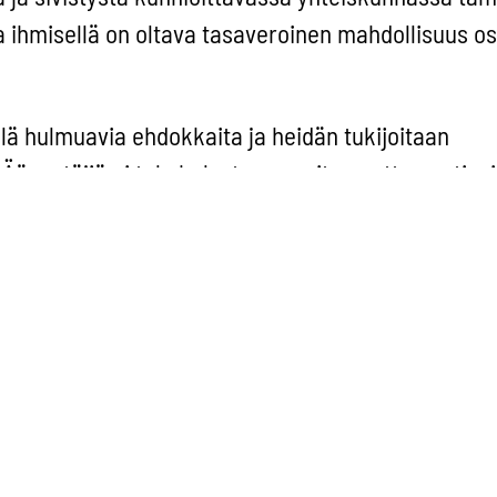
la ihmisellä on oltava tasaveroinen mahdollisuus os
llä hulmuavia ehdokkaita ja heidän tukijoitaan
Äänestäjiä ei tule kalastaa suvaitsemattomasti, ei
ikä kirjoittamaan toisia ihmisiä, kansoja ja uskont
euttaa eikä vihaa ja asenteellisuutta lietsoa. San
tettava arvo. Mutta jos sen nimissä saadaan aikaa
se liian helposti löysiin puheisiin ja niiden kautta
n.