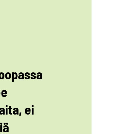
oopassa
ee
ita, ei
iä