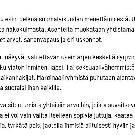
ttu esiin pelkoa suomalaisuuden menettämisestä. 
ta näkökulmasta. Asenteita muokataan yhdistämäl
 arvot, sananvapaus ja eri uskonnot.
näkyvät valitettavan usein arjen keskellä syrjivi
oku viaton ihminen, lapsi. Tai seksuaalivähemmistö
apaikanhakijat. Marginaaliryhmistä puhutaan alent
 suotaisi ihan kaikille.
a sitoutumista yhteisiin arvoihin, joista suvaitse
ei voi vain valita itselleen sopivia juttuja, kaata
 tyrkätä pois, jaotella ihmisiä alituisesti hyviin ja