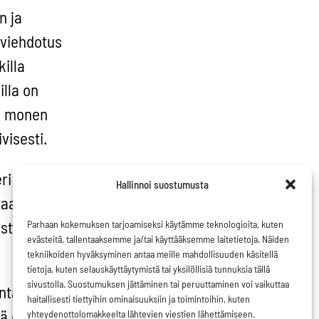
n ja
iviehdotus
illa
illa on
ta monen
visesti.
eri ryhmiä
Hallinnoi suostumusta
taalisella
stein
Parhaan kokemuksen tarjoamiseksi käytämme teknologioita, kuten
evästeitä, tallentaaksemme ja/tai käyttääksemme laitetietoja. Näiden
tekniikoiden hyväksyminen antaa meille mahdollisuuden käsitellä
tietoja, kuten selauskäyttäytymistä tai yksilöllisiä tunnuksia tällä
sivustolla. Suostumuksen jättäminen tai peruuttaminen voi vaikuttaa
ntää.
haitallisesti tiettyihin ominaisuuksiin ja toimintoihin, kuten
ä ei saa
yhteydenottolomakkeelta lähtevien viestien lähettämiseen.