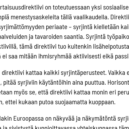
aisuusdirektiivi on toteutuessaan yksi sosiaalise
iä menestysaskeleita tällä vaalikaudella. Direkti
yrjimättömyyden periaate – syrjintä kielletään kaik
lveluiden ja tavaroiden saantia. Syrjintä työpaiko
ktiivillä, tämä direktiivi tuo kuitenkin lisähelpotus
 ei saa mitään ihmisryhmää aktiivisesti eikä passii
 direktiivi kattaa kaikki syrjintäperusteet. Vaikka 
la, pitää syrjiviin käytäntöihin aina puuttua. Horison
taan myös se, että direktiivi kattaa monin eri peru
en, ettei kukaan putoa suojaamatta kuoppaan.
akin Euroopassa on näkyvää ja näkymätöntä syrji
 ja sivistystä kunnioittavassa yhteiskunnassa täm