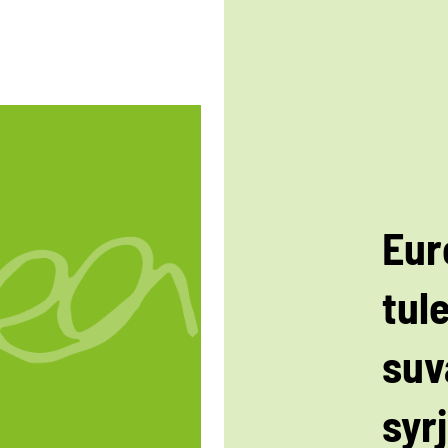
Eur
tul
suva
syrj