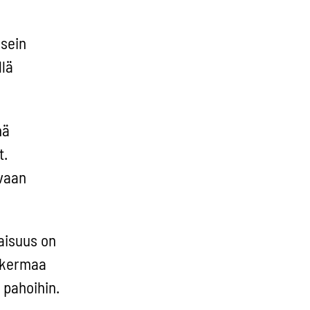
Usein
lä
nä
t.
avaan
vaisuus on
a kermaa
 pahoihin.