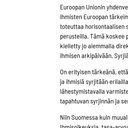
Euroopan Unionin yhdenvert
ihmisten Euroopan tärkeimp
toteuttaa horisontaalisen s
perusteilla. Tämä koskee pa
kielletty jo aiemmalla dire
ihmisen arkipäivään. Syrjiä
On erityisen tärkeänä, että
ja ihmisiä syrjitään erilail
lähestymistavalla varmiste
tapahtuvan syrjinnän ja s
Niin Suomessa kuin muuall
Ihmisoikeuksia, tasa-arvoa