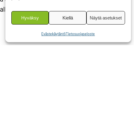
allistua
Hyväksy
Kiellä
Näytä asetukset
Evästekäytäntö
Tietosuojaseloste
oja
anvapaus
n