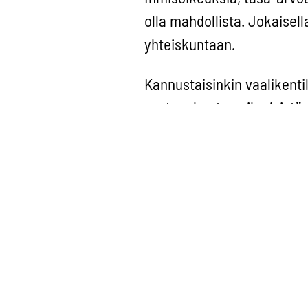
olla mahdollista. Jokaisel
yhteiskuntaan.
Kannustaisinkin vaalikenti
vastuunkantoon ihmisistä. 
puhumaan epä-älyllisesti e
halventavasti.
Ketään ihmistä ei saa tois
olkoon edelleenkin kunnioi
suvaitsematon mieli, johtaa 
suvaitsemattomiin tekoihi