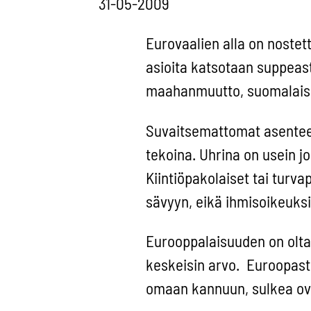
31-05-2009
Eurovaalien alla on noste
asioita katsotaan suppeas
maahanmuutto, suomalaiset
Suvaitsemattomat asenteet 
tekoina. Uhrina on usein j
Kiintiöpakolaiset tai turv
sävyyn, eikä ihmisoikeuksia
Eurooppalaisuuden on oltav
keskeisin arvo. Euroopasta 
omaan kannuun, sulkea ovia,