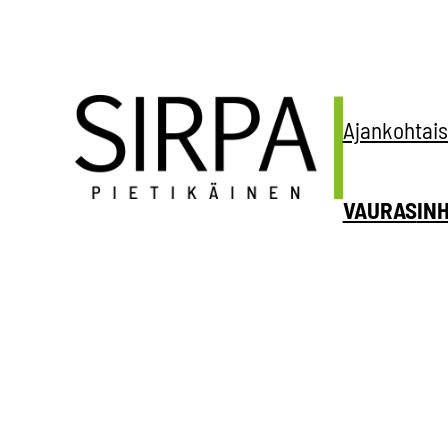
Siirry
sisältöön
Ajankohtais
VAURAS
IN