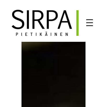
Siirry
sisältöön