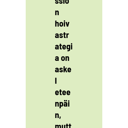
ssio
n
hoiv
astr
ategi
a on
aske
l
etee
npäi
n,
mutt