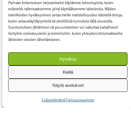
Parhaan kokemuksen tarjoamiseksi käytämme teknologioita, kuten
komissio esittää
evästeitä, tallentaaksemme ja/tai käyttääksemme laitetietoja. Näiden
tekniikoiden hyväksyminen antaa meille mahdollisuuden käsitellä tietoja,
yhteisiä
kuten selauskäyttäytymistä tai yksilöllisiä tunnuksia tällä sivustolla.
unioninlaajuisia toimia
Suostumuksen jättäminen tai peruuttaminen voi vaikuttaa haitallisesti
tiettyihin ominaisuuksiin ja toimintoihin, kuten yhteydenottolomakkeelta
hoiva-alan tukemiseksi
lähtevien viestien lähettämiseen.
ja palvelujen
parantamiseksi.
Hyväksy
Erityisen hyvä asia on,
Kiellä
että komissio on tehnyt
esityksen
Näytä asetukset
pitkäaikaishoivan EU:n
Evästekäytäntö
Tietosuojaseloste
laajuisista
suosituksista.
Komission
ehdotuksessa