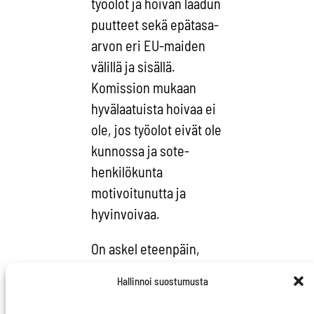
työolot ja hoivan laadun
puutteet sekä epätasa-
arvon eri EU-maiden
välillä ja sisällä.
Komission mukaan
hyvälaatuista hoivaa ei
ole, jos työolot eivät ole
kunnossa ja sote-
henkilökunta
motivoitunutta ja
hyvinvoivaa.
On askel eteenpäin,
että EU-tasolla
Hallinnoi suostumusta
puhumme hoivasta
yhdessä, ja että