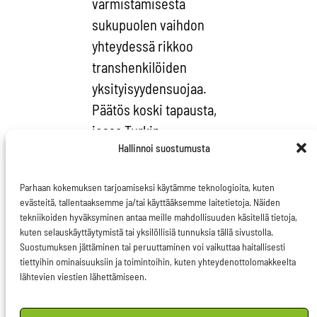
varmistamisesta
sukupuolen vaihdon
yhteydessä rikkoo
transhenkilöiden
yksityisyydensuojaa.
Päätös koski tapausta,
jossa Turkin
Hallinnoi suostumusta
viranomaiset eivät
sallineet sukupuolen
Parhaan kokemuksen tarjoamiseksi käytämme teknologioita, kuten
vaihtoa henkilölle, joka
evästeitä, tallentaaksemme ja/tai käyttääksemme laitetietoja. Näiden
oli yhä
tekniikoiden hyväksyminen antaa meille mahdollisuuden käsitellä tietoja,
kuten selauskäyttäytymistä tai yksilöllisiä tunnuksia tällä sivustolla.
lisääntymiskykyinen.
Suostumuksen jättäminen tai peruuttaminen voi vaikuttaa haitallisesti
tiettyihin ominaisuuksiin ja toimintoihin, kuten yhteydenottolomakkeelta
Olen hyvin tyytyväinen
lähtevien viestien lähettämiseen.
oikeusistuimen
päätökseen – sillä on