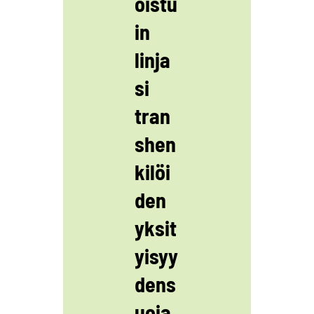
oistu
in
linja
si
tran
shen
kilöi
den
yksit
yisyy
dens
uoja