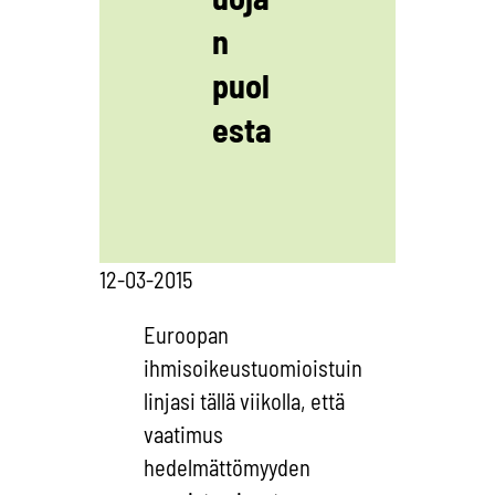
n
puol
esta
12-03-2015
Euroopan
ihmisoikeustuomioistuin
linjasi tällä viikolla, että
vaatimus
hedelmättömyyden