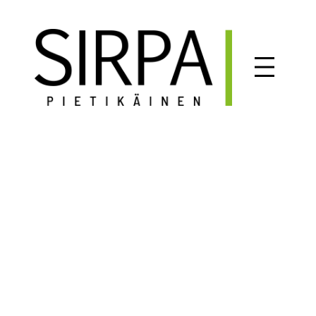
Siirry
sisältöön