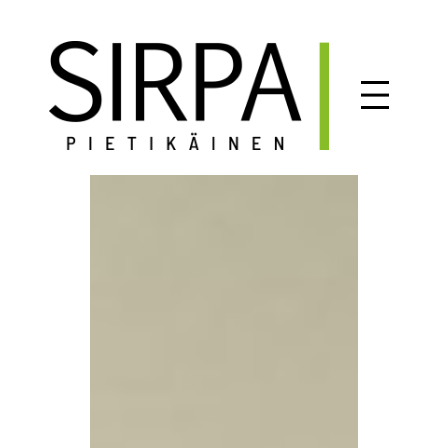
Siirry
sisältöön