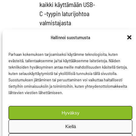
kaikki käyttämään USB-
C –tyypin laturijohtoa
valmistajasta
riippumatta. Lisäksi
Hallinnoi suostumusta
uudistus pitää sisällään
automaattisten
Parhaan kokemuksen tarjoamiseksi käytämme teknologioita, kuten
laitteiden ja latureiden
evästeitä, tallentaaksemme ja/tai käyttääksemme laitetietoja. Näiden
tekniikoiden hyväksyminen antaa meille mahdollisuuden käsitellä tietoja,
kytkykauppojen
kuten selauskäyttäytymistä tai yksilöllisiä tunnuksia tällä sivustolla.
purkamisen. Jatkossa
Suostumuksen jättäminen tai peruuttaminen voi vaikuttaa haitallisesti
uutta laitetta ostaessa
tiettyihin ominaisuuksiin ja toimintoihin, kuten yhteydenottolomakkeelta
lähtevien viestien lähettämiseen.
ei tarvitse ostaa
samalla laturia, sillä
Hyväksy
sama laturi käy
kaikkeen
Kiellä
pienelektroniikkaan.