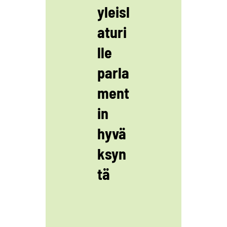
yleisl
aturi
lle
parla
ment
in
hyvä
ksyn
tä