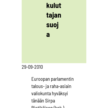
kulut
tajan
suoj
a
29-09-2010
Euroopan parlamentin
talous- ja raha-asiain
valiokunta hyväksyi
tänään Sirpa
Pietikäisen (kok.)