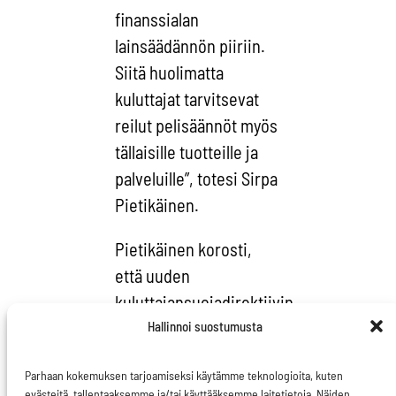
finanssialan
lainsäädännön piiriin.
Siitä huolimatta
kuluttajat tarvitsevat
reilut pelisäännöt myös
tällaisille tuotteille ja
palveluille”, totesi Sirpa
Pietikäinen.
Pietikäinen korosti,
että uuden
kuluttajansuojadirektiivin
täytyy antaa kuluttajalle
Hallinnoi suostumusta
riittävä suoja, ja sen on
Parhaan kokemuksen tarjoamiseksi käytämme teknologioita, kuten
koskettava myös
evästeitä, tallentaaksemme ja/tai käyttääksemme laitetietoja. Näiden