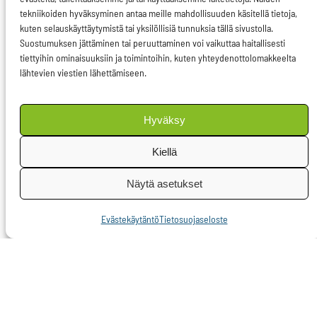
finanssialan palveluita
tekniikoiden hyväksyminen antaa meille mahdollisuuden käsitellä tietoja,
kuten selauskäyttäytymistä tai yksilöllisiä tunnuksia tällä sivustolla.
niissä tapauksissa,
Suostumuksen jättäminen tai peruuttaminen voi vaikuttaa haitallisesti
joita eurooppalainen tai
tiettyihin ominaisuuksiin ja toimintoihin, kuten yhteydenottolomakkeelta
kansallinen erityinen
lähtevien viestien lähettämiseen.
talouslainsäädäntö ei
kata.
Hyväksy
”Euroopan unionin
Kiellä
yritys yhdistää
Näytä asetukset
sisämarkkinoiden
harmonisointi
Evästekäytäntö
Tietosuojaseloste
kuluttajansuojan
korkeaan tasoon
voidaan saavuttaa
nostamalla nykyinen