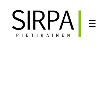
Siirry
sisältöön