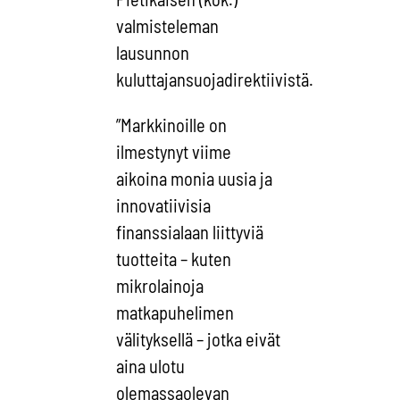
valmisteleman
lausunnon
kuluttajansuojadirektiivistä.
”Markkinoille on
ilmestynyt viime
aikoina monia uusia ja
innovatiivisia
finanssialaan liittyviä
tuotteita – kuten
mikrolainoja
matkapuhelimen
välityksellä – jotka eivät
aina ulotu
olemassaolevan