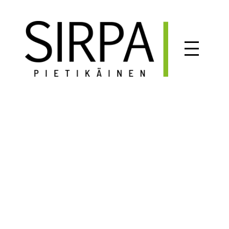
Siirry
sisältöön