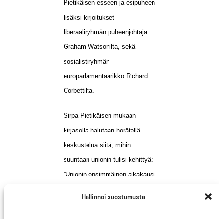
Pietikäisen esseen ja esipuheen
lisäksi kirjoitukset
liberaaliryhmän puheenjohtaja
Graham Watsonilta, sekä
sosialistiryhmän
europarlamentaarikko Richard
Corbettilta.
Sirpa Pietikäisen mukaan
kirjasella halutaan herätellä
keskustelua siitä, mihin
suuntaan unionin tulisi kehittyä:
”Unionin ensimmäinen aikakausi
oli rauhan, toinen aikakausi
Hallinnoi suostumusta
talouden rakennusta. Vaikka työ
näiden kahden aikakauden