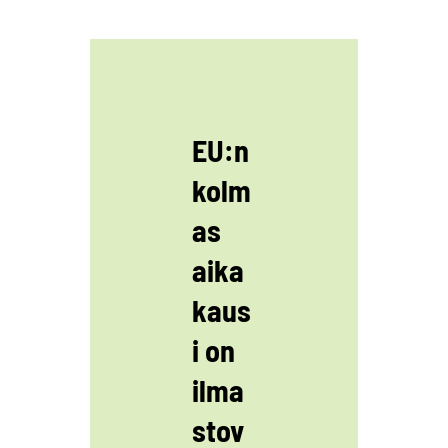
EU:n
kolm
as
aika
kaus
i on
ilma
stov