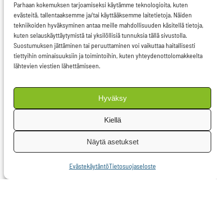
Parhaan kokemuksen tarjoamiseksi käytämme teknologioita, kuten
tulosten parissa jatkuu,
evästeitä, tallentaaksemme ja/tai käyttääksemme laitetietoja. Näiden
tekniikoiden hyväksyminen antaa meille mahdollisuuden käsitellä tietoja,
pakottavat uudet haasteet
kuten selauskäyttäytymistä tai yksilöllisiä tunnuksia tällä sivustolla.
unionia loikkaamaan uuteen
Suostumuksen jättäminen tai peruuttaminen voi vaikuttaa haitallisesti
tiettyihin ominaisuuksiin ja toimintoihin, kuten yhteydenottolomakkeelta
aikakauteen.”
lähtevien viestien lähettämiseen.
EU.n kolmas aikakausi on
Pietikäisen mukaan ihmisten ja
Hyväksy
ympäristön kannalta kestävän
Kiellä
yhteiskunnan rakentamista ja
vastuullista globaalia
Näytä asetukset
johtajuutta. ”Haasteet ovat
Evästekäytäntö
Tietosuojaseloste
kovia: ilmastonmuutos,
sosiaalisen ulottuvuuden
rakentaminen, läpinäkyvän,
toimivan ja vakaan