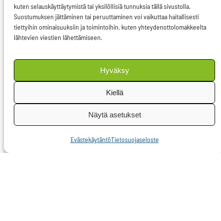
ja lisäämään
kuten selauskäyttäytymistä tai yksilöllisiä tunnuksia tällä sivustolla.
Suostumuksen jättäminen tai peruuttaminen voi vaikuttaa haitallisesti
energiatehokkuutta 30
tiettyihin ominaisuuksiin ja toimintoihin, kuten yhteydenottolomakkeelta
prosentilla. Yhtenäisillä
lähtevien viestien lähettämiseen.
energiamarkkinoilla
voidaan ratkaisevasti
Hyväksy
helpottaa näiden
Kiellä
tavoitteiden
saavuttamista. Jotta
Näytä asetukset
ilmastonmuutosta
voidaan todella torjua
Evästekäytäntö
Tietosuojaseloste
ja nämä tavoitteet
ylittää, EU:n
energiapolitiikan
painopiste on
mielestäni asetettava