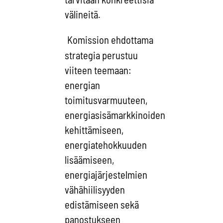
välineitä.
Komission ehdottama
strategia perustuu
viiteen teemaan:
energian
toimitusvarmuuteen,
energiasisämarkkinoiden
kehittämiseen,
energiatehokkuuden
lisäämiseen,
energiajärjestelmien
vähähiilisyyden
edistämiseen sekä
panostukseen