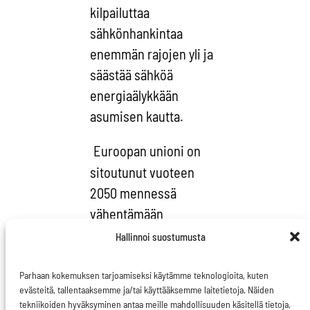
kilpailuttaa
sähkönhankintaa
enemmän rajojen yli ja
säästää sähköä
energiaälykkään
asumisen kautta.
Euroopan unioni on
sitoutunut vuoteen
2050 mennessä
vähentämään
hiilidioksidipäästöjä 40
Hallinnoi suostumusta
prosentilla, nostamaan
uusiutuvan energian
Parhaan kokemuksen tarjoamiseksi käytämme teknologioita, kuten
evästeitä, tallentaaksemme ja/tai käyttääksemme laitetietoja. Näiden
osuutta 27 prosenttiin
tekniikoiden hyväksyminen antaa meille mahdollisuuden käsitellä tietoja,