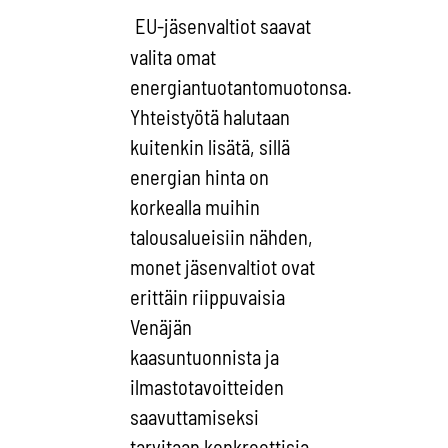
EU-jäsenvaltiot saavat
valita omat
energiantuotantomuotonsa.
Yhteistyötä halutaan
kuitenkin lisätä, sillä
energian hinta on
korkealla muihin
talousalueisiin nähden,
monet jäsenvaltiot ovat
erittäin riippuvaisia
Venäjän
kaasuntuonnista ja
ilmastotavoitteiden
saavuttamiseksi
tarvitaan konkreettisia