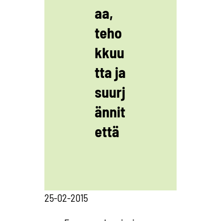
aa,
teho
kkuu
tta ja
suurj
ännit
että
25-02-2015