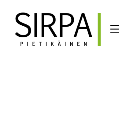
Siirry
sisältöön