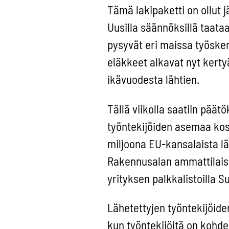
Tämä lakipaketti on ollut j
Uusilla säännöksillä taataa
pysyvät eri maissa työske
eläkkeet alkavat nyt kert
ikävuodesta lähtien.
Tällä viikolla saatiin pää
työntekijöiden asemaa kosk
miljoona EU-kansalaista l
Rakennusalan ammattilaiset
yrityksen palkkalistoilla S
Lähetettyjen työntekijöide
kun työntekijöitä on kohd