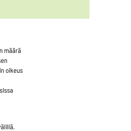
en määrä
sen
in oikeus
sissa
lillä.