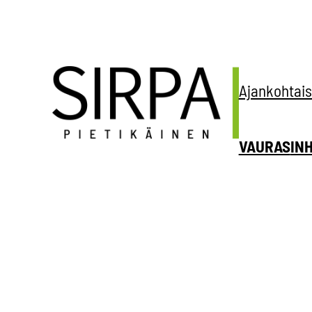
Siirry
sisältöön
Ajankohtais
VAURAS
IN