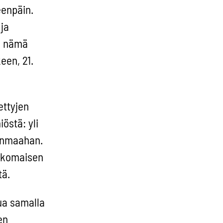
eenpäin.
 ja
i nämä
een, 21.
ettyjen
östä: yli
senmaahan.
ulkomaisen
tä.
lua samalla
en