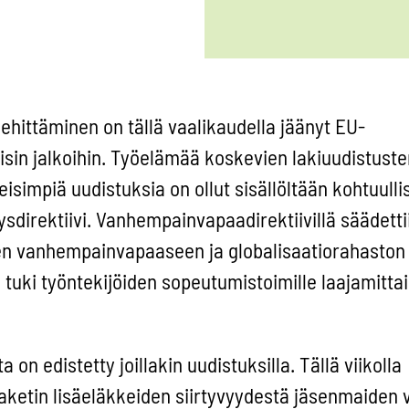
hittäminen on tällä vaalikaudella jäänyt EU-
isin jalkoihin. Työelämää koskevien lakiuudistust
isimpiä uudistuksia on ollut sisällöltään kohtuulli
direktiivi. Vanhempainvapaadirektiivillä säädetti
en vanhempainvapaaseen ja globalisaatiorahaston
 tuki työntekijöiden sopeutumistoimille laajamittai
on edistetty joillakin uudistuksilla. Tällä viikolla
aketin lisäeläkkeiden siirtyvyydestä jäsenmaiden vä