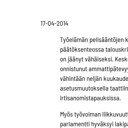
17-04-2014
Työelämän pelisääntöjen ke
päätöksenteossa talouskri
on jäänyt vähäiseksi. Keske
onnistunut ammattipätevyys
vähintään neljän kuukaud
asetusmuutoksella taattiin
irtisanomistapauksissa.
Myös työvoiman liikkuvuutta 
parlamentti hyväksyi lakip