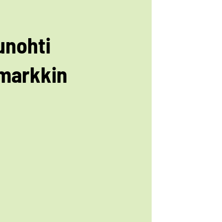
unohti
markkin