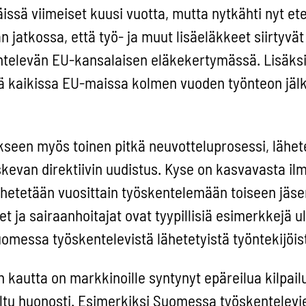
äissä viimeiset kuusi vuotta, mutta nytkähti nyt et
n jatkossa, että työ- ja muut lisäeläkkeet siirtyvät
ntelevän EU-kansalaisen eläkekertymässä. Lisäks
yä kaikissa EU-maissa kolmen vuoden työnteon jälk
tökseen myös toinen pitkä neuvotteluprosessi, lähet
evan direktiivin uudistus. Kyse on kasvavasta ilmi
ähetetään vuosittain työskentelemään toiseen jä
 ja sairaanhoitajat ovat tyypillisiä esimerkkejä 
uomessa työskentelevistä lähetetyistä työntekijöis
n kautta on markkinoille syntynyt epäreilua kilpai
eltu huonosti. Esimerkiksi Suomessa työskentelevi