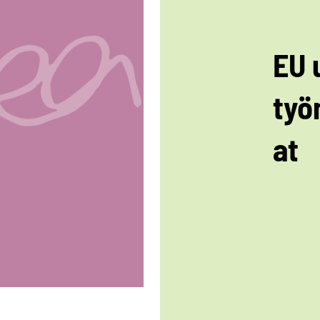
EU 
työ
at