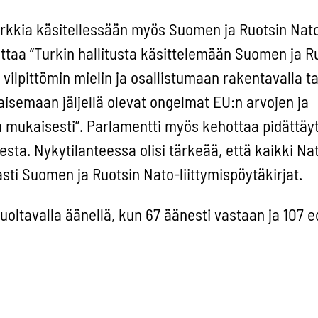
rkkia käsitellessään myös Suomen ja Ruotsin Nat
ttaa ”Turkin hallitusta käsittelemään Suomen ja R
lpittömin mielin ja osallistumaan rakentavalla ta
tkaisemaan jäljellä olevat ongelmat EU:n arvojen ja
n mukaisesti”. Parlamentti myös kehottaa pidättä
esta. Nykytilanteessa olisi tärkeää, että kaikki Na
peasti Suomen ja Ruotsin Nato-liittymispöytäkirjat.
uoltavalla äänellä, kun 67 äänesti vastaan ja 107 
iskirjettäni. Voit liittyä uutiskirjeen tilaajaksi