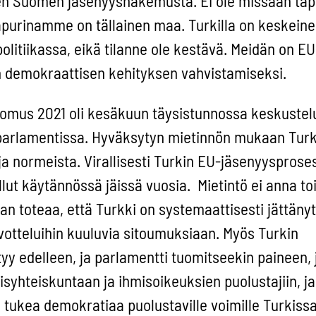
en Suomen jäsenyyshakemusta. Ei ole missään ta
apurinamme on tällainen maa. Turkilla on keskeine
olitiikassa, eikä tilanne ole kestävä. Meidän on EU
 demokraattisen kehityksen vahvistamiseksi.
omus 2021 oli kesäkuun täysistunnossa keskustel
arlamentissa. Hyväksytyn mietinnön mukaan Turk
 normeista. Virallisesti Turkin EU-jäsenyysprose
llut käytännössä jäissä vuosia. Mietintö ei anna to
an toteaa, että Turkki on systemaattisesti jättänyt
votteluihin kuuluvia sitoumuksiaan. Myös Turkin
yy edelleen, ja parlamentti tuomitseekin paineen, 
yhteiskuntaan ja ihmisoikeuksien puolustajiin, ja
a tukea demokratiaa puolustaville voimille Turkissa