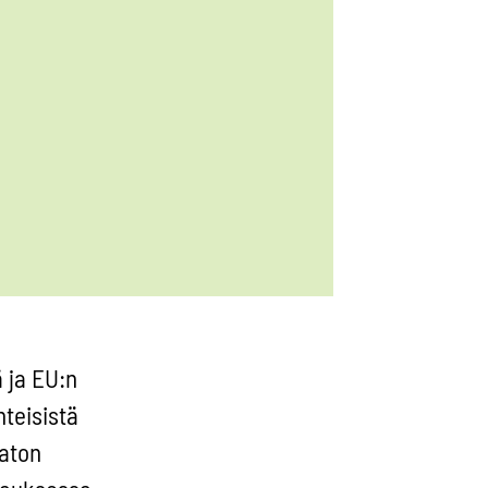
 ja EU:n
teisistä
Naton