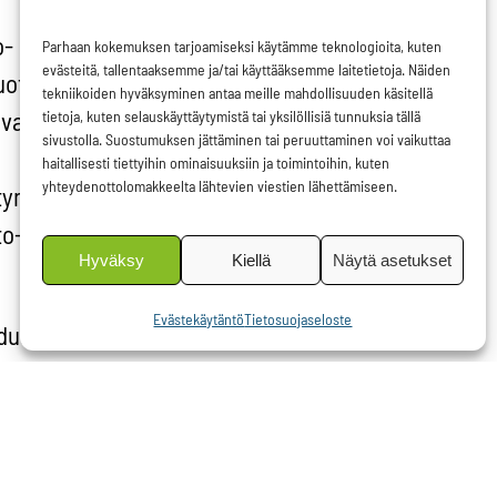
o-
Parhaan kokemuksen tarjoamiseksi käytämme teknologioita, kuten
evästeitä, tallentaaksemme ja/tai käyttääksemme laitetietoja. Näiden
uotsin
tekniikoiden hyväksyminen antaa meille mahdollisuuden käsitellä
valla
tietoja, kuten selauskäyttäytymistä tai yksilöllisiä tunnuksia tällä
sivustolla. Suostumuksen jättäminen tai peruuttaminen voi vaikuttaa
haitallisesti tiettyihin ominaisuuksiin ja toimintoihin, kuten
yhteydenottolomakkeelta lähtevien viestien lähettämiseen.
ytymään
to-
Hyväksy
Kiellä
Näytä asetukset
Evästekäytäntö
Tietosuojaseloste
edustajaa
täällä
.