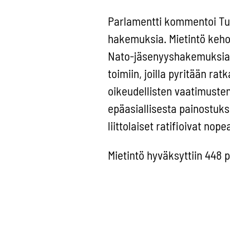
Parlamentti kommentoi Tu
hakemuksia. Mietintö keho
Nato-jäsenyyshakemuksia vi
toimiin, joilla pyritään ra
oikeudellisten vaatimuste
epäasiallisesta painostuks
liittolaiset ratifioivat no
Mietintö hyväksyttiin 448 p
tyhjää.
Teksti on osa kesäkuun uut