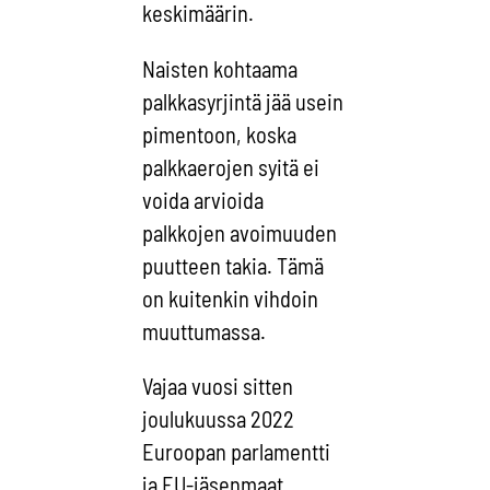
keskimäärin.
Naisten kohtaama
palkkasyrjintä jää usein
pimentoon, koska
palkkaerojen syitä ei
voida arvioida
palkkojen avoimuuden
puutteen takia. Tämä
on kuitenkin vihdoin
muuttumassa.
Vajaa vuosi sitten
joulukuussa 2022
Euroopan parlamentti
ja EU-jäsenmaat