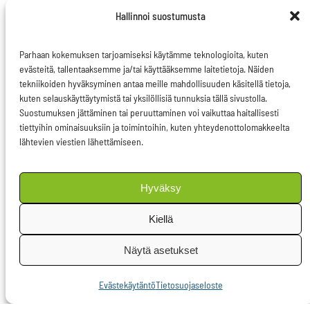
aliarviointiin ja tekee
Hallinnoi suostumusta
näkyväksi
samanarvoisten töiden
Parhaan kokemuksen tarjoamiseksi käytämme teknologioita, kuten
sellaiset palkkaerot,
evästeitä, tallentaaksemme ja/tai käyttääksemme laitetietoja. Näiden
tekniikoiden hyväksyminen antaa meille mahdollisuuden käsitellä tietoja,
jotka eivät ole
kuten selauskäyttäytymistä tai yksilöllisiä tunnuksia tällä sivustolla.
selitettävissä
Suostumuksen jättäminen tai peruuttaminen voi vaikuttaa haitallisesti
tiettyihin ominaisuuksiin ja toimintoihin, kuten yhteydenottolomakkeelta
sukupuolesta
lähtevien viestien lähettämiseen.
riippumattomilla syillä.
Yritysten on
Hyväksy
raportoitava näistä
palkkaeroista
Kiellä
organisaatioissaan.
Näytä asetukset
Jos raportit osoittavat,
että perusteeton
Evästekäytäntö
Tietosuojaseloste
palkkaero on yli 5