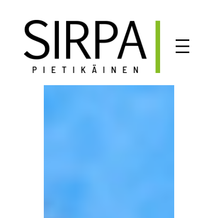
Siirry
sisältöön