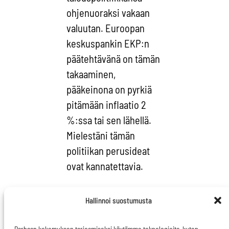
ohjenuoraksi vakaan
valuutan. Euroopan
keskuspankin EKP:n
päätehtävänä on tämän
takaaminen,
pääkeinona on pyrkiä
pitämään inflaatio 2
%:ssa tai sen lähellä.
Mielestäni tämän
politiikan perusideat
ovat kannatettavia.
Vakaan valuutan
Hallinnoi suostumusta
politiikan selkeä plussa
on se, että varallisuus
Parhaan kokemuksen tarjoamiseksi käytämme teknologioita, kuten