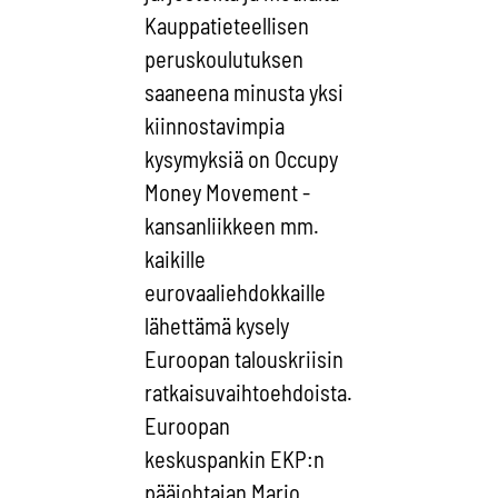
Kauppatieteellisen
peruskoulutuksen
saaneena minusta yksi
kiinnostavimpia
kysymyksiä on Occupy
Money Movement -
kansanliikkeen mm.
kaikille
eurovaaliehdokkaille
lähettämä kysely
Euroopan talouskriisin
ratkaisuvaihtoehdoista.
Euroopan
keskuspankin EKP:n
pääjohtajan Mario