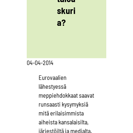
skuri
a?
04-04-2014
Eurovaalien
lähestyessä
meppiehdokkaat saavat
runsaasti kysymyksiä
mitä erilaisimmista
aiheista kansalaisilta,
järjestöiltä ja medialta.