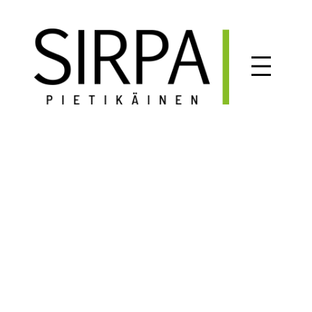
Siirry
sisältöön