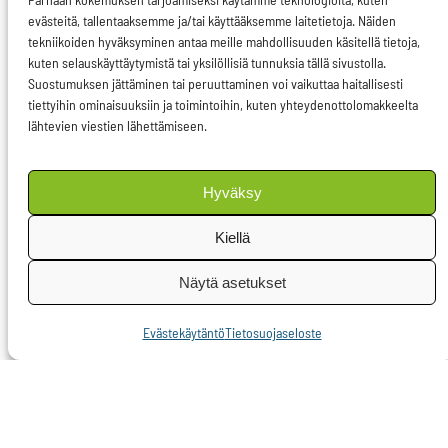
säilyy eikä hupene
evästeitä, tallentaaksemme ja/tai käyttääksemme laitetietoja. Näiden
tekniikoiden hyväksyminen antaa meille mahdollisuuden käsitellä tietoja,
inflaation myötä.
kuten selauskäyttäytymistä tai yksilöllisiä tunnuksia tällä sivustolla.
Tämän politiikan
Suostumuksen jättäminen tai peruuttaminen voi vaikuttaa haitallisesti
miinuspuoleksi voidaan
tiettyihin ominaisuuksiin ja toimintoihin, kuten yhteydenottolomakkeelta
lähtevien viestien lähettämiseen.
taas lukea se, että
taloudellisesti vaikeina
Hyväksy
aikoina liian tiukka
inflaatiopolitiikka
Kiellä
hidastaa tai jopa estää
Näytä asetukset
talouskasvua.
Evästekäytäntö
Tietosuojaseloste
Taloudellisen
taantuman aikana
keskustelua käydään
usein akselilla elvytys