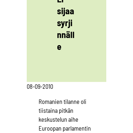
sijaa
syrji
nnäll
e
08-09-2010
Romanien tilanne oli
tiistaina pitkän
keskustelun aihe
Euroopan parlamentin