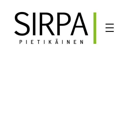
Siirry
sisältöön