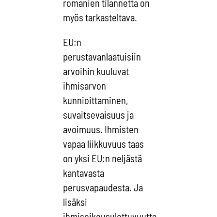
romanien tilannetta on
myös tarkasteltava.
EU:n
perustavanlaatuisiin
arvoihin kuuluvat
ihmisarvon
kunnioittaminen,
suvaitsevaisuus ja
avoimuus. Ihmisten
vapaa liikkuvuus taas
on yksi EU:n neljästä
kantavasta
perusvapaudesta. Ja
lisäksi
ihmisoikeusulottuvuutta