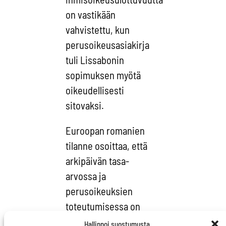
on vastikään
vahvistettu, kun
perusoikeusasiakirja
tuli Lissabonin
sopimuksen myötä
oikeudellisesti
sitovaksi.
Euroopan romanien
tilanne osoittaa, että
arkipäivän tasa-
arvossa ja
perusoikeuksien
toteutumisessa on
vielä rutkasti
Hallinnoi suostumusta