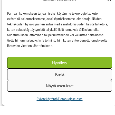
toivomisen varaa.
Eurooppa-tason
Parhaan kokemuksen tarjoamiseksi käytämme teknologioita, kuten
evästeitä, tallentaaksemme ja/tai käyttääksemme laitetietoja. Näiden
juridisten työkalujen
tekniikoiden hyväksyminen antaa meille mahdollisuuden käsitellä tietoja,
osalta ongelmana on
kuten selauskäyttäytymistä tai yksilöllisiä tunnuksia tällä sivustolla.
Suostumuksen jättäminen tai peruuttaminen voi vaikuttaa haitallisesti
muiden muassa se,
tiettyihin ominaisuuksiin ja toimintoihin, kuten yhteydenottolomakkeelta
ettei komissio
lähtevien viestien lähettämiseen.
perusoikeussopimuksen
oikeudellisesta
Hyväksy
sitovuudesta
huolimatta pysty
Kiellä
puuttuman aloihin,
Näytä asetukset
jotka eivät lukeudu –
ainakaan nykyisellään –
Evästekäytäntö
Tietosuojaseloste
sen kompetenssiin.