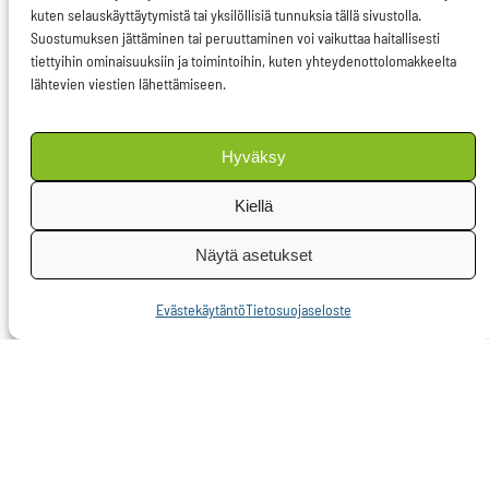
kuten selauskäyttäytymistä tai yksilöllisiä tunnuksia tällä sivustolla.
Vaarana on, että
Suostumuksen jättäminen tai peruuttaminen voi vaikuttaa haitallisesti
periferia-alueista,
tiettyihin ominaisuuksiin ja toimintoihin, kuten yhteydenottolomakkeelta
lähtevien viestien lähettämiseen.
kuten Pohjois-
Suomesta tulee EU:n
raaka-ainepankki,
Hyväksy
joissa uudet kaivokset
Kiellä
louhivat EU:n
kasvavaan kysyntään
Näytä asetukset
raaka-aineita. Raaka-
Evästekäytäntö
Tietosuojaseloste
aineet virtaavat
keskuksiin ja Suomelle
jää käteen siivoaminen.
Huolestuttavaa asiasta
tekee erityisesti se,