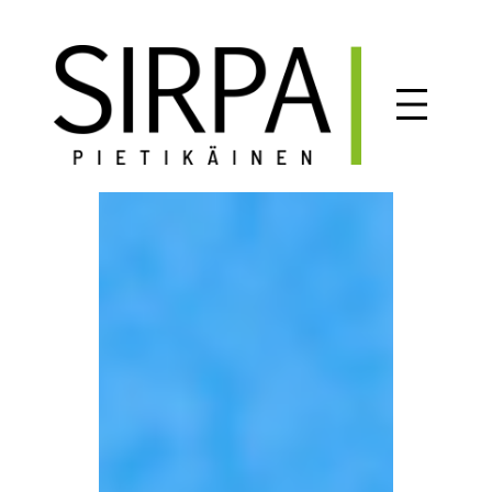
Siirry
sisältöön