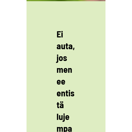
Ei
auta,
jos
men
ee
entis
tä
luje
mpa