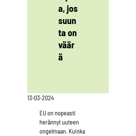
a, jos
suun
ta on
väär
ä
13-03-2024
EU on nopeasti
herännyt uuteen
ongelmaan. Kuinka