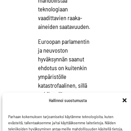
mahdollistaa
teknologiaan
vaadittavien raaka-
aineiden saatavuuden.
Euroopan parlamentin
ja neuvoston
hyväksynnän saanut
ehdotus on kuitenkin
ympäristölle
katastrofaalinen, sillä
pohjimmillaan
Hallinnoi suostumusta
kyseessä on
eurooppalaisen
Parhaan kokemuksen tarjoamiseksi käytämme teknologioita, kuten
kaivosteollisuuden
evästeitä, tallentaaksemme ja/tai käyttääksemme laitetietoja. Näiden
hätäkäynnistäminen.
tekniikoiden hyväksyminen antaa meille mahdollisuuden käsitellä tietoja,