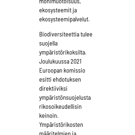
monimuotoisuus,
ekosysteemit ja
ekosysteemipalvelut.
Biodiversiteettia tulee
suojella
ympäristörikoksilta.
Joulukuussa 2021
Euroopan komissio
esitti ehdotuksen
direktiiviksi
ympäristönsuojelusta
rikosoikeudellisin
keinoin.
Ympäristörikosten
määritelmien ja