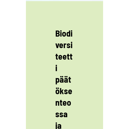
Biodi
versi
teett
i
päät
ökse
nteo
ssa
ja