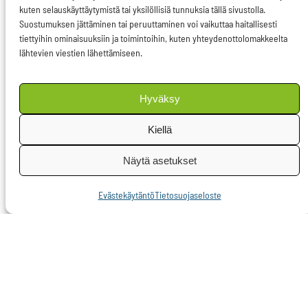
kuten selauskäyttäytymistä tai yksilöllisiä tunnuksia tällä sivustolla.
jäävät helpommin
Suostumuksen jättäminen tai peruuttaminen voi vaikuttaa haitallisesti
tutkimatta ja
tiettyihin ominaisuuksiin ja toimintoihin, kuten yhteydenottolomakkeelta
lähtevien viestien lähettämiseen.
rankaisematta.
Toimin
Hyväksy
ympäristövaliokunnan
Kiellä
(ENVI)
pääneuvottelijana
Näytä asetukset
ympäristörikoslaissa.
Evästekäytäntö
Tietosuojaseloste
ENVI- valiokunta
äänesti tiistaina 25.
lokakuuta kannastaan
nostaa kunnianhimon
tasoa komission
ehdotukseen