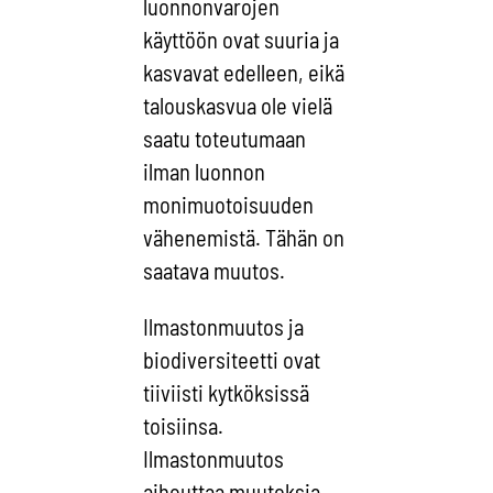
luonnonvarojen
käyttöön ovat suuria ja
kasvavat edelleen, eikä
talouskasvua ole vielä
saatu toteutumaan
ilman luonnon
monimuotoisuuden
vähenemistä. Tähän on
saatava muutos.
Ilmastonmuutos ja
biodiversiteetti ovat
tiiviisti kytköksissä
toisiinsa.
Ilmastonmuutos
aiheuttaa muutoksia