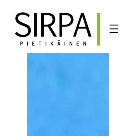
Siirry
sisältöön