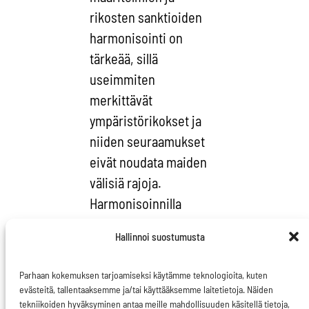
rikosten sanktioiden
harmonisointi on
tärkeää, sillä
useimmiten
merkittävät
ympäristörikokset ja
niiden seuraamukset
eivät noudata maiden
välisiä rajoja.
Harmonisoinnilla
ehkäistään myös
Hallinnoi suostumusta
organisaatioiden
siirtymistä maihin,
Parhaan kokemuksen tarjoamiseksi käytämme teknologioita, kuten
joissa
evästeitä, tallentaaksemme ja/tai käyttääksemme laitetietoja. Näiden
tekniikoiden hyväksyminen antaa meille mahdollisuuden käsitellä tietoja,
ympäristörikokset