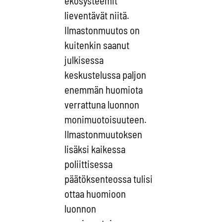
ekosysteemit
lieventävät niitä.
Ilmastonmuutos on
kuitenkin saanut
julkisessa
keskustelussa paljon
enemmän huomiota
verrattuna luonnon
monimuotoisuuteen.
Ilmastonmuutoksen
lisäksi kaikessa
poliittisessa
päätöksenteossa tulisi
ottaa huomioon
luonnon