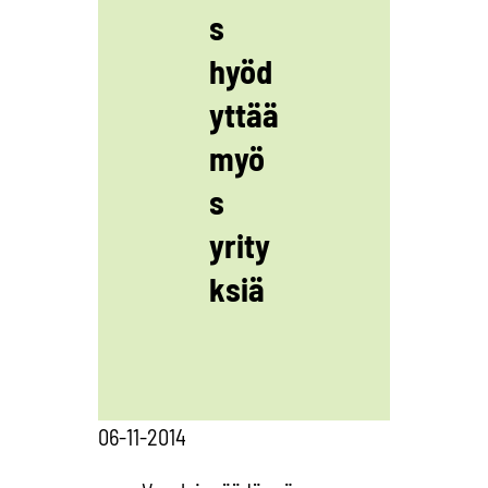
s
hyöd
yttää
myö
s
yrity
ksiä
06-11-2014