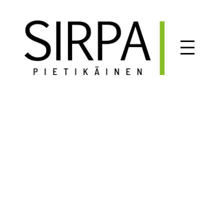
Siirry
sisältöön