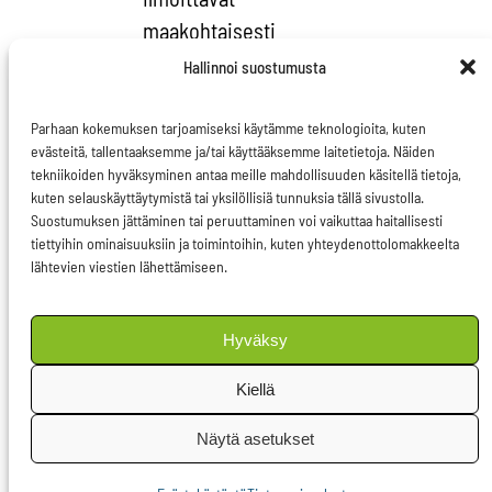
maakohtaisesti
toimintansa
Hallinnoi suostumusta
olennaisimmat luvut,
kuten liikevaihdon ja
Parhaan kokemuksen tarjoamiseksi käytämme teknologioita, kuten
evästeitä, tallentaaksemme ja/tai käyttääksemme laitetietoja. Näiden
maksamansa verot.
tekniikoiden hyväksyminen antaa meille mahdollisuuden käsitellä tietoja,
Raportointi paljastaa
kuten selauskäyttäytymistä tai yksilöllisiä tunnuksia tällä sivustolla.
Suostumuksen jättäminen tai peruuttaminen voi vaikuttaa haitallisesti
esimerkiksi sellaiset
tiettyihin ominaisuuksiin ja toimintoihin, kuten yhteydenottolomakkeelta
epäilyttävät tapaukset,
lähtevien viestien lähettämiseen.
joissa mineraaleja
kaivava yritys ei maksa
Hyväksy
lainkaan veroja
Kiellä
isäntämaalle tai joissa
yrityksillä on valtava
Näytä asetukset
liikevaihto
toimipisteessä, jossa