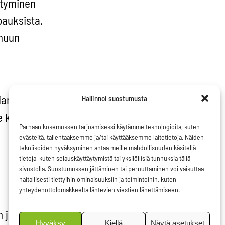
ytyminen
pauksista.
 muun
siamiehen
Hallinnoi suostumusta
e kattaisi
Parhaan kokemuksen tarjoamiseksi käytämme teknologioita, kuten
evästeitä, tallentaaksemme ja/tai käyttääksemme laitetietoja. Näiden
tekniikoiden hyväksyminen antaa meille mahdollisuuden käsitellä
tietoja, kuten selauskäyttäytymistä tai yksilöllisiä tunnuksia tällä
sivustolla. Suostumuksen jättäminen tai peruuttaminen voi vaikuttaa
haitallisesti tiettyihin ominaisuuksiin ja toimintoihin, kuten
yhteydenottolomakkeelta lähtevien viestien lähettämiseen.
 ja
Hyväksy
Kiellä
Näytä asetukset