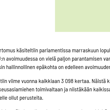
tomus käsiteltiin parlamentissa marraskuun lopul
:n avoimuudessa on vielä paljon parantamisen vara
n hallinnollinen epäkohta on edelleen avoimuude
iin viime vuonna kaikkiaan 3 098 kertaa. Näistä k
eusasiamiehen toimivaltaan ja niistäkään kaikissa
le ollut perusteita.