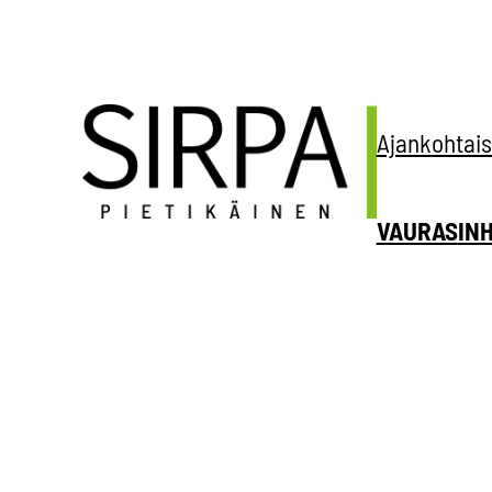
Siirry
sisältöön
Ajankohtais
VAURAS
IN