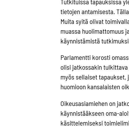
Tutkituissa tapauksissa yl
tietojen antamisesta. Tälla
Muita syitä olivat toimiva
muassa huolimattomuus ja s
käynnistämistä tutkimuksi
Parlamentti korosti omas
olisi jatkossakin tulkittava
myös sellaiset tapaukset, j
huomioon kansalaisten oik
Oikeusasiamiehen on jatk
käynnistääkseen oma-aloit
käsittelemiseksi toimieli