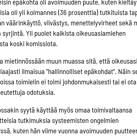
eisin epäkohta oli avoimuuden puute, kuten kieltä
isia oli yli kolmannes (36 prosenttia) tutkituista ta
llan väärinkäyttö, viivästys, menettelyvirheet sekä
yrjintä. Yli puolet kaikista oikeusasiamiehen
sta koski komissiota.
sa mietinnössään muun muassa sitä, että oikeusa
 laajasti ilmaisua ”hallinnolliset epäkohdat”. Näin s
oissa toimielin ei toimi johdonmukaisesti tai ei ota
eutettuja odotuksia.
ossakin syytä käyttää myös omaa toimivaltaansa
teisia tutkimuksia systeemisten ongelmien
missä, kuten hän viime vuonna avoimuuden puutteen