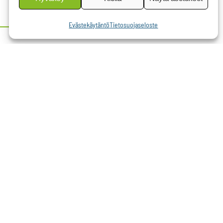
Evästekäytäntö
Tietosuojaseloste
026