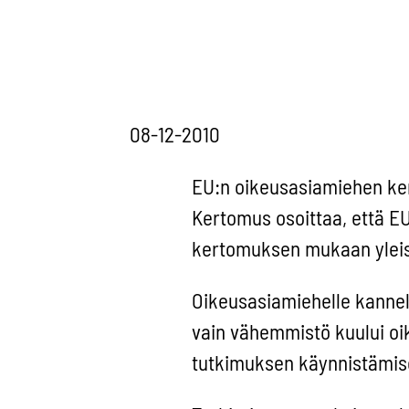
08-12-2010
EU:n oikeusasiamiehen ker
Kertomus osoittaa, että EU
kertomuksen mukaan yleisi
Oikeusasiamiehelle kannelt
vain vähemmistö kuului oik
tutkimuksen käynnistämisel