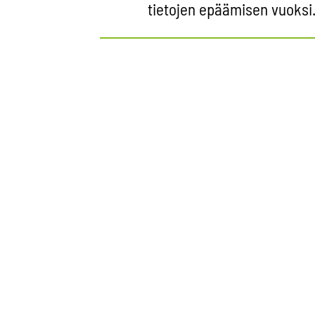
tietojen epäämisen vuoksi
Tuoreimmat näk
08-07-2026