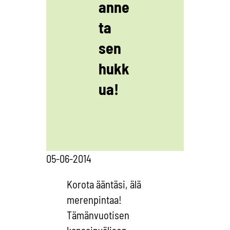
anne
ta
sen
hukk
ua!
05-06-2014
Korota ääntäsi, älä
merenpintaa!
Tämänvuotisen