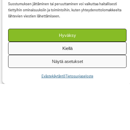
Suostumuksen jättäminen tai peruuttaminen voi vaikuttaa haitallisesti
Merenpinnan nousua
tiettyihin ominaisuuksiin ja toimintoihin, kuten yhteydenottolomakkeelta
on suhteellisen vaikeaa
lähtevien viestien lähettämiseen.
ennustaa, sillä nousuun
vaikuttaa
Hyväksy
lämpenemisen lisäksi
Kiellä
esimerkiksi napajäiden
sulaminen. Aivan
Näytä asetukset
hiljattain julkaistun
Evästekäytäntö
Tietosuojaseloste
tutkimuksen mukaan
esimerkiksi läntisellä
Etelämantereella
jääpeite on
katastrofaalisesti
pienentynyt ja ilmiö
saattaa ruokkia itse