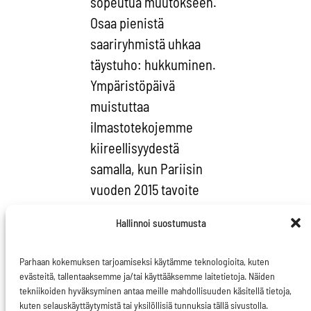
sopeutua muutokseen.
Osaa pienistä
saariryhmistä uhkaa
täystuho: hukkuminen.
Ympäristöpäivä
muistuttaa
ilmastotekojemme
kiireellisyydestä
samalla, kun Pariisin
vuoden 2015 tavoite
lähestyy kovaa vauhtia.
Hallinnoi suostumusta
Tavoitteena Pariisissa
on solmia kattava ja
Parhaan kokemuksen tarjoamiseksi käytämme teknologioita, kuten
sitova kansainvälinen
evästeitä, tallentaaksemme ja/tai käyttääksemme laitetietoja. Näiden
tekniikoiden hyväksyminen antaa meille mahdollisuuden käsitellä tietoja,
ilmastosopimus.
kuten selauskäyttäytymistä tai yksilöllisiä tunnuksia tällä sivustolla.