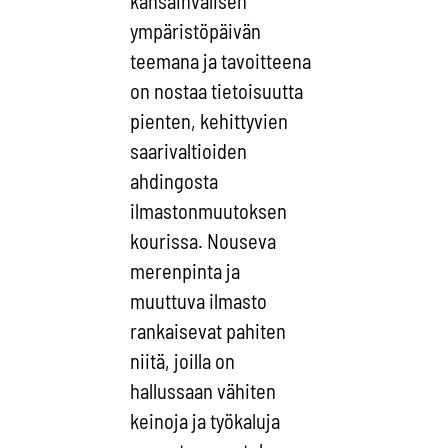
kansainvälisen
ympäristöpäivän
teemana ja tavoitteena
on nostaa tietoisuutta
pienten, kehittyvien
saarivaltioiden
ahdingosta
ilmastonmuutoksen
kourissa. Nouseva
merenpinta ja
muuttuva ilmasto
rankaisevat pahiten
niitä, joilla on
hallussaan vähiten
keinoja ja työkaluja