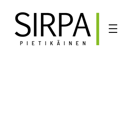
Siirry
sisältöön