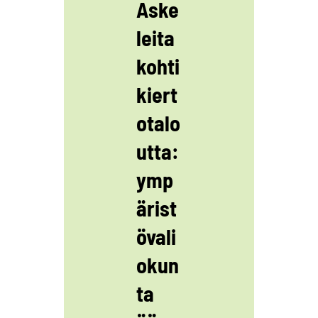
Aske
leita
kohti
kiert
otalo
utta:
ymp
ärist
övali
okun
ta