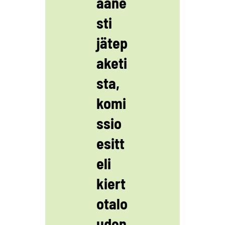
ääne
sti
jätep
aketi
sta,
komi
ssio
esitt
eli
kiert
otalo
uden