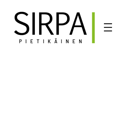
Siirry
sisältöön