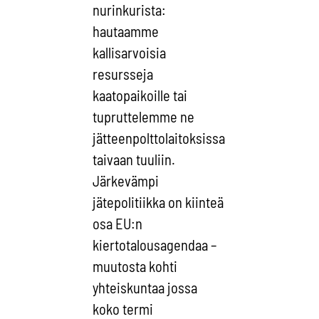
nurinkurista:
hautaamme
kallisarvoisia
resursseja
kaatopaikoille tai
tupruttelemme ne
jätteenpolttolaitoksissa
taivaan tuuliin.
Järkevämpi
jätepolitiikka on kiinteä
osa EU:n
kiertotalousagendaa –
muutosta kohti
yhteiskuntaa jossa
koko termi