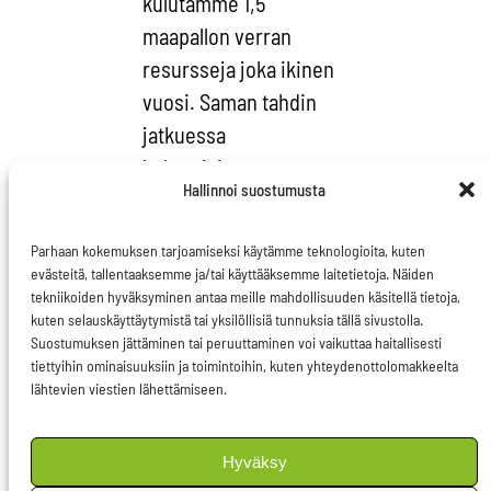
kulutamme 1,5
maapallon verran
resursseja joka ikinen
vuosi. Saman tahdin
jatkuessa
kuluttaisimme vuoteen
Hallinnoi suostumusta
2050 tultaessa 4,5
maapallon verran
Parhaan kokemuksen tarjoamiseksi käytämme teknologioita, kuten
luonnonresursseja.
evästeitä, tallentaaksemme ja/tai käyttääksemme laitetietoja. Näiden
Kilpailu niukentuvista
tekniikoiden hyväksyminen antaa meille mahdollisuuden käsitellä tietoja,
kuten selauskäyttäytymistä tai yksilöllisiä tunnuksia tällä sivustolla.
resursseista vain
Suostumuksen jättäminen tai peruuttaminen voi vaikuttaa haitallisesti
kiihtyy – voittaja on se,
tiettyihin ominaisuuksiin ja toimintoihin, kuten yhteydenottolomakkeelta
lähtevien viestien lähettämiseen.
joka osaa tehdä
vähemmästä
enemmän.
Hyväksy