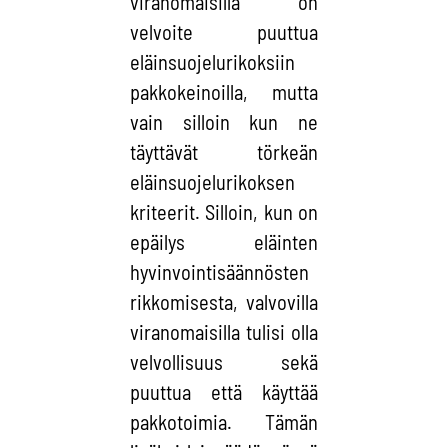
viranomaisilla on
velvoite puuttua
eläinsuojelurikoksiin
pakkokeinoilla, mutta
vain silloin kun ne
täyttävät törkeän
eläinsuojelurikoksen
kriteerit. Silloin, kun on
epäilys eläinten
hyvinvointisäännösten
rikkomisesta, valvovilla
viranomaisilla tulisi olla
velvollisuus sekä
puuttua että käyttää
pakkotoimia. Tämän