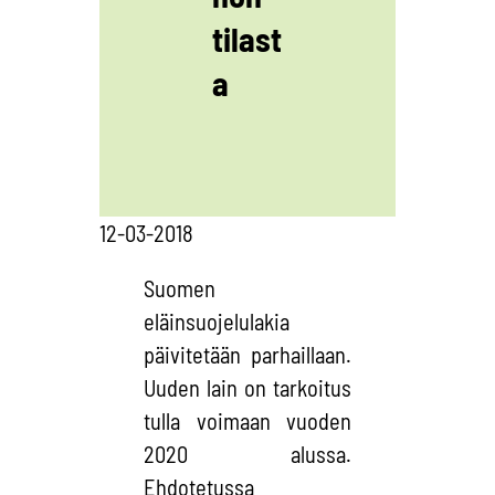
tilast
a
12-03-2018
Suomen
eläinsuojelulakia
päivitetään parhaillaan.
Uuden lain on tarkoitus
tulla voimaan vuoden
2020 alussa.
Ehdotetussa