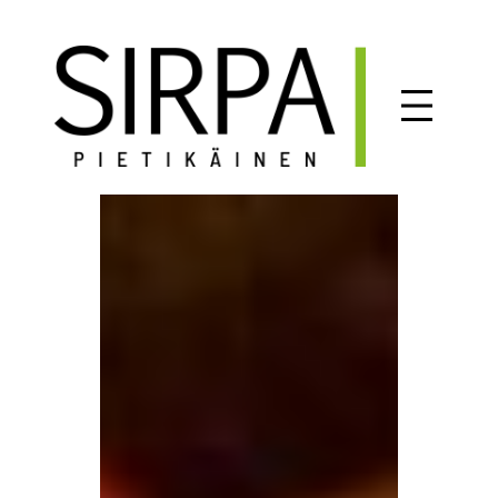
Siirry
sisältöön