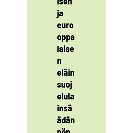
isen
ja
euro
oppa
laise
n
eläin
suoj
elula
insä
ädän
nön