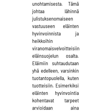
unohtamisesta. Tämä
johtaa lähinnä
julistuksenomaiseen
vastuuseen eläinten
hyvinvoinnista ja
heikkoihin
viranomaisvelvoitteisiin
eläinsuojelun osalta.
Eläimiin suhtaudutaan
yhä edelleen, varsinkin
tuotantopuolella, kuten
tuotteisiin. Esimerkiksi
eläinten hyvinvointia
kohentavat tarpeet
arvioidaan aina