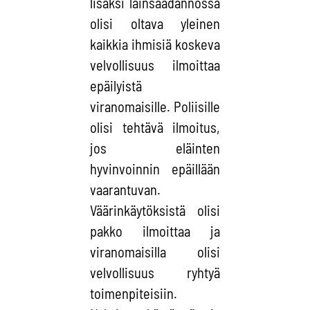
lisäksi lainsäädännössä
olisi oltava yleinen
kaikkia ihmisiä koskeva
velvollisuus ilmoittaa
epäilyistä
viranomaisille. Poliisille
olisi tehtävä ilmoitus,
jos eläinten
hyvinvoinnin epäillään
vaarantuvan.
Väärinkäytöksistä olisi
pakko ilmoittaa ja
viranomaisilla olisi
velvollisuus ryhtyä
toimenpiteisiin.