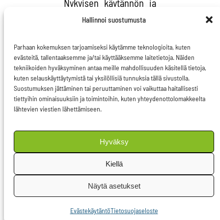
Nykyisen käytännön ja
lakiehdotuksen mukaan
Hallinnoi suostumusta
eläimiä voidaan siis
kohdella huonosti
Parhaan kokemuksen tarjoamiseksi käytämme teknologioita, kuten
evästeitä, tallentaaksemme ja/tai käyttääksemme laitetietoja. Näiden
vuosia, vielä
tekniikoiden hyväksyminen antaa meille mahdollisuuden käsitellä tietoja,
viranomaisten tietäen,
kuten selauskäyttäytymistä tai yksilöllisiä tunnuksia tällä sivustolla.
Suostumuksen jättäminen tai peruuttaminen voi vaikuttaa haitallisesti
ilman että
tiettyihin ominaisuuksiin ja toimintoihin, kuten yhteydenottolomakkeelta
kaltoinkohteluun
lähtevien viestien lähettämiseen.
puututaan
pakkokeinoin.
Hyväksy
Joka poliisipiirissä
Kiellä
tulisikin olla
Näytä asetukset
eläinrikoksiin
erikoistunut poliisi,
Evästekäytäntö
Tietosuojaseloste
joka vastaisi