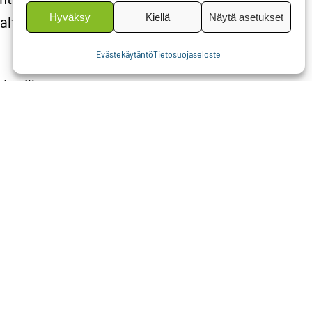
Hyväksy
Kiellä
Näytä asetukset
altaisia
Evästekäytäntö
Tietosuojaseloste
tteilla on
ostaa
t
pailun
iä.