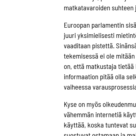
matkatavaroiden suhteen ja
Euroopan parlamentin sisä
juuri yksimielisesti mietint
vaaditaan pistettä. Sinäns
tekemisessä ei ole mitään
on, että matkustaja tietää
informaation pitää olla selk
vaiheessa varausprosessi
Kyse on myös oikeudenmuka
vähemmän internetiä käyttä
käyttää, koska tuntevat su
suostuvat ostamaan ja mak