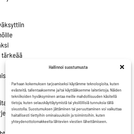
äksyttiin
öille
äksi
 tärkeää
Hallinnoi suostumusta
 missään
Parhaan kokemuksen tarjoamiseksi käytämme teknologioita, kuten
evästeitä, tallentaaksemme ja/tai käyttääksemme laitetietoja. Näiden
tekniikoiden hyväksyminen antaa meille mahdollisuuden käsitellä
ita
tietoja, kuten selauskäyttäytymistä tai yksilöllisiä tunnuksia tällä
sivustolla. Suostumuksen jättäminen tai peruuttaminen voi vaikuttaa
rjestelmiä
haitallisesti tiettyihin ominaisuuksiin ja toimintoihin, kuten
yhteydenottolomakkeelta lähtevien viestien lähettämiseen.
tiöistä.