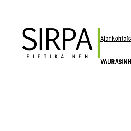
Siirry
sisältöön
Ajankohtais
VAURAS
IN