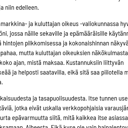
 niin edelleen.
markkina- ja kuluttajan oikeus -valiokunnassa hyv
öni, jossa näille sekaville ja epämääräisille käytänn
ä hintojen pilkkomisessa ja kokonaishinnan näkyv
 pahaa, mutta kuluttajan oikeuksien näkökulmasta
 koko ajan, mistä maksaa. Kustannuksiin liittyvän
eää ja helposti saatavilla, eikä sitä saa piilotella
a.
isuudesta ja tasapuolisuudesta. Itse tunnen use
viä, jotka eivät uskalla verkkopohjaisia varausjä
urta epävarmuutta siitä, mitä kaikkea itse asiassa
samaan. Aiheesta. Eikä kyse ole vain halpalentoyh