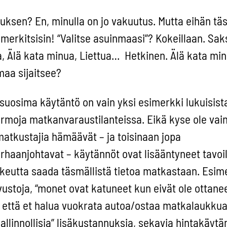
ksen? En, minulla on jo vakuutus. Mutta eihän täs
merkitsisin! “Valitse asuinmaasi”? Kokeillaan. Sak
tvia, Älä kata minua, Liettua… Hetkinen. Älä kata mi
aa sijaitsee?
uosima käytäntö on vain yksi esimerkki lukuisista
hermoja matkanvaraustilanteissa. Eikä kyse ole vai
atkustajia hämäävät – ja toisinaan jopa
haanjohtavat – käytännöt ovat lisääntyneet tavoill
keutta saada täsmällistä tietoa matkastaan. Esim
sivustoja, “monet ovat katuneet kun eivät ole ottanee
a että et halua vuokrata autoa/ostaa matkalaukkua
“hallinnollisia” lisäkustannuksia, sekavia hintakäytä