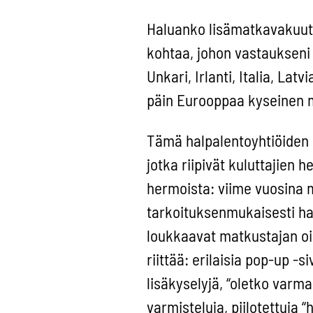
Haluanko lisämatkavakuutu
kohtaa, johon vastaukseni 
Unkari, Irlanti, Italia, La
päin Eurooppaa kyseinen m
Tämä halpalentoyhtiöiden s
jotka riipivät kuluttajien 
hermoista: viime vuosina m
tarkoituksenmukaisesti har
loukkaavat matkustajan oi
riittää: erilaisia pop-up -
lisäkyselyjä, “oletko varm
varmisteluja, piilotettuja 