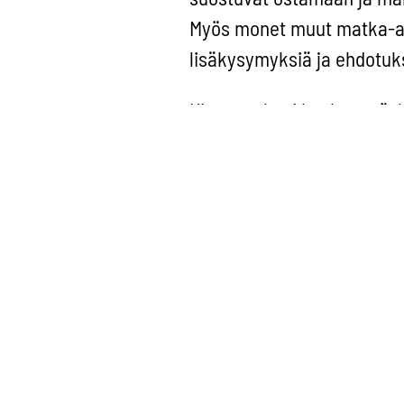
Myös monet muut matka-alan
lisäkysymyksiä ja ehdotuks
Kiemurtelu ei koske myösk
ollut myös mahdollisia vap
“ensisijaisen käsittelyn”, 
päätyvät sinne minne pitääk
tunnustetaan, että osa mat
perillemenolla ei nyt niin t
eduista pitää toki ottaa hy
Tuoreimmat näk