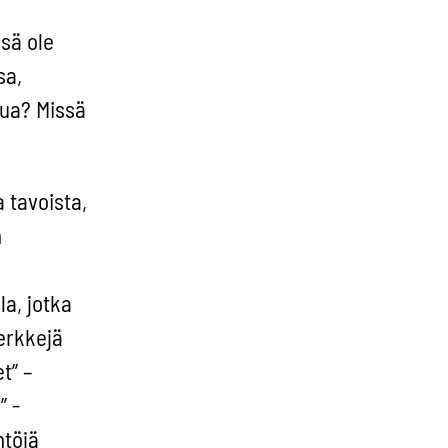
sä ole
sa,
nua? Missä
 tavoista,
n
a, jotka
erkkejä
t” –
” -
ntöjä