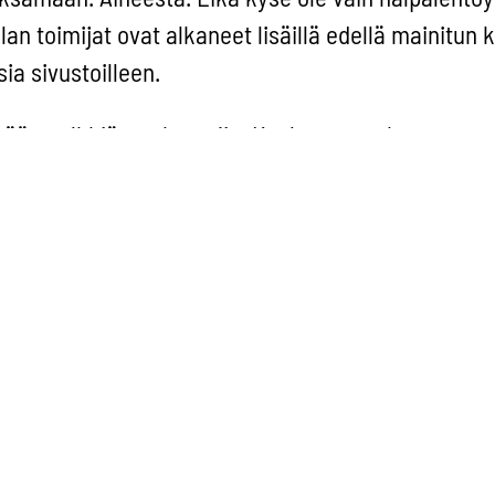
 toimijat ovat alkaneet lisäillä edellä mainitun k
ia sivustoilleen.
ään pelkkiä matkustajia. Kuuleman mukaan suunni
aaehtoisia lisämaksuja, joilla matkatavaroille voi 
eli paremmat mahdollisuudet sille, että matkatavara
in – ja vieläpä ajoissa. Jos lähtökohtaisesti jo
katavaroista on tärkeämpiä kuin toiset ja osan
arkkaa ole, ollaan jo pahasti hakoteillä. Vapaan kil
öty irti, mutta matkustajien oikeuksista ei pidä tink
emykseni