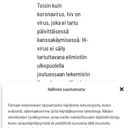
Toisin kuin
koronavirus, hiv on
virus, joka ei tartu
päivittäisessä
kanssakäymisessä. Hi-
virus ei säily
tartuttavana elimistön
ulkopuolella
joutuessaan tekemisiin
ilman kanssa. Hiv ei
Hallinnoi suostumusta
tartu esimerkiksi syljen
välityksellä, pinnoilta,
Parhaan kokemuksen tarjoamiseksi käytämme teknologioita, kuten
hyttysten tai muiden
evästeitä, tallentaaksemme ja/tai käyttääksemme laitetietoja. Näiden
eläinten välityksellä,
tekniikoiden hyväksyminen antaa meille mahdollisuuden käsitellä tietoja,
kuten selauskäyttäytymistä tai yksilöllisiä tunnuksia tällä sivustolla.
ruokailuvälineiden