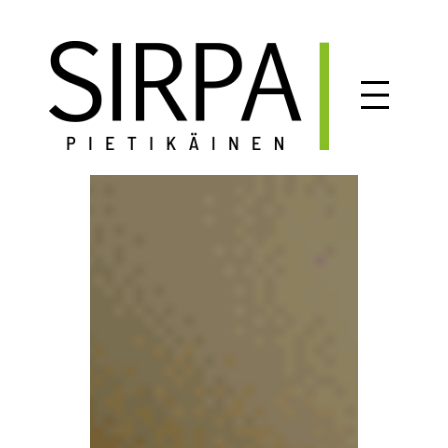
Siirry
sisältöön