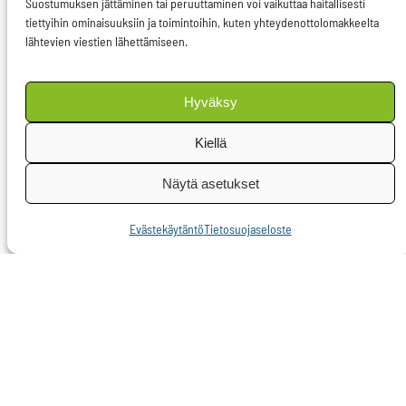
Suostumuksen jättäminen tai peruuttaminen voi vaikuttaa haitallisesti
kautta tai kosketuksen,
tiettyihin ominaisuuksiin ja toimintoihin, kuten yhteydenottolomakkeelta
lähtevien viestien lähettämiseen.
esimerkiksi halaamisen
välityksellä.
Hyväksy
Kehittyneet lääkkeet
Kiellä
estävät virusta
tuhoamasta
Näytä asetukset
immuunijärjestelmää ja
estävät sairauden
Evästekäytäntö
Tietosuojaseloste
leviämisen. Kun
virusmäärä on matala,
hiv ei tartu eteenpäin.
Lääkityksellä oleva hiv-
tartunnan saanut voi
elää yhtä kauan kuin