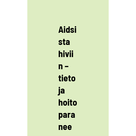
Aidsi
sta
hivii
n –
tieto
ja
hoito
para
nee