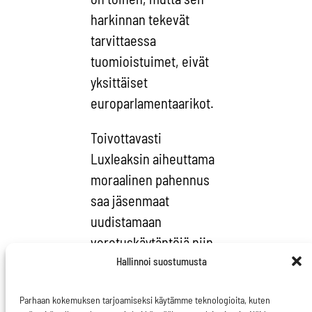
harkinnan tekevät
tarvittaessa
tuomioistuimet, eivät
yksittäiset
europarlamentaarikot.
Toivottavasti
Luxleaksin aiheuttama
moraalinen pahennus
saa j
äsenmaat
uudistamaan
verotuskäytäntöjä niin,
että verojen välttely
Hallinnoi suostumusta
vaikeutuu. Tähän
Parhaan kokemuksen tarjoamiseksi käytämme teknologioita, kuten
saakka