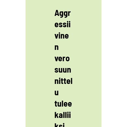
Aggr
essii
vine
n
vero
suun
nittel
u
tulee
kallii
ksi