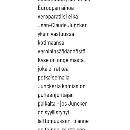
Euroopan ainoa
veroparatiisi eikä
Jean-Claude Juncker
yksin vastuussa
kotimaansa
verolainsäädännöstä.
Kyse on ongelmasta,
joka ei ratkea
potkaisemalla
Junckeria komission
puheenjohtajan
paikalta – jos Juncker
on syyllistynyt
laittomuuksiin, tilanne
on toinen, mutta sen