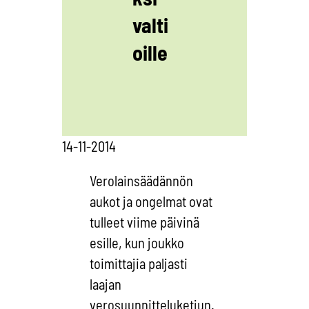
valti
oille
14-11-2014
Verolainsäädännön
aukot ja ongelmat ovat
tulleet viime päivinä
esille, kun joukko
toimittajia paljasti
laajan
verosuunnitteluketjun.