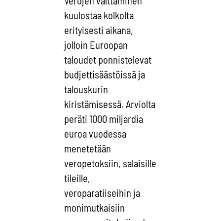
Verojen välttäminen
kuulostaa kolkolta
erityisesti aikana,
jolloin Euroopan
taloudet ponnistelevat
budjettisäästöissä ja
talouskurin
kiristämisessä. Arviolta
peräti 1000 miljardia
euroa vuodessa
menetetään
veropetoksiin, salaisille
tileille,
veroparatiiseihin ja
monimutkaisiin