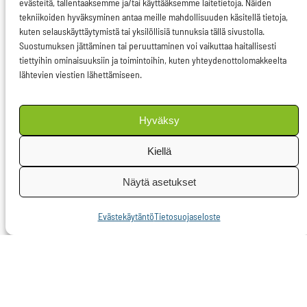
evästeitä, tallentaaksemme ja/tai käyttääksemme laitetietoja. Näiden
verouudistusten on
tekniikoiden hyväksyminen antaa meille mahdollisuuden käsitellä tietoja,
kuten selauskäyttäytymistä tai yksilöllisiä tunnuksia tällä sivustolla.
ollut hidasta siksi, että
Suostumuksen jättäminen tai peruuttaminen voi vaikuttaa haitallisesti
ne edellyttävät
tiettyihin ominaisuuksiin ja toimintoihin, kuten yhteydenottolomakkeelta
jäsenmaiden
lähtevien viestien lähettämiseen.
yksimielistä tukea.
Keinovalikoima on
Hyväksy
kuitenkin selvä ja olin
Kiellä
mukana esittämässä
näitä oman ryhmäni
Näytä asetukset
pääneuvottelijana
Evästekäytäntö
Tietosuojaseloste
viime vuonna.
Veropolitiikan
yhtenäistäminen on
mahdollista
puuttumatta