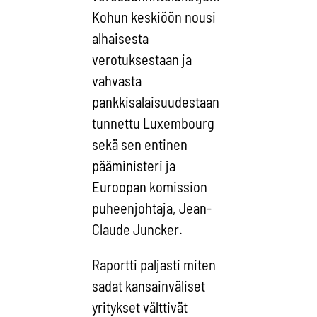
Kohun keskiöön nousi
alhaisesta
verotuksestaan ja
vahvasta
pankkisalaisuudestaan
tunnettu Luxembourg
sekä sen entinen
pääministeri ja
Euroopan komission
puheenjohtaja, Jean-
Claude Juncker.
Raportti paljasti miten
sadat kansainväliset
yritykset vä
lttiv
ät