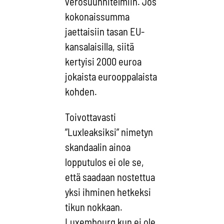
verosuunnitelmiin. Jos
kokonaissumma
jaettaisiin tasan EU-
kansalaisilla, siitä
kertyisi 2000 euroa
jokaista eurooppalaista
kohden.
Toivottavasti
”Luxleaksiksi” nimetyn
skandaalin ainoa
lopputulos ei ole se,
että saadaan nostettua
yksi ihminen hetkeksi
tikun nokkaan.
Luxembourg kun ei ole