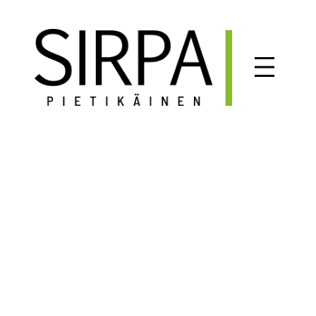
Siirry
sisältöön