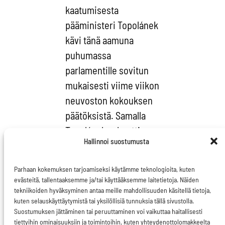
kaatumisesta
pääministeri Topolánek
kävi tänä aamuna
puhumassa
parlamentille sovitun
mukaisesti viime viikon
neuvoston kokouksen
päätöksistä. Samalla
Topolánek vakuutti
Hallinnoi suostumusta
parlamentille, ettei
hallituksen kaatuminen
Parhaan kokemuksen tarjoamiseksi käytämme teknologioita, kuten
tule vaikuttamaan
evästeitä, tallentaaksemme ja/tai käyttääksemme laitetietoja. Näiden
puheenjohtajuuteen ja
tekniikoiden hyväksyminen antaa meille mahdollisuuden käsitellä tietoja,
kuten selauskäyttäytymistä tai yksilöllisiä tunnuksia tällä sivustolla.
haukkui maansa
Suostumuksen jättäminen tai peruuttaminen voi vaikuttaa haitallisesti
sosiaalidemokraatit
tiettyihin ominaisuuksiin ja toimintoihin, kuten yhteydenottolomakkeelta