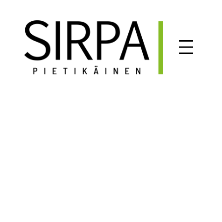
Siirry
sisältöön