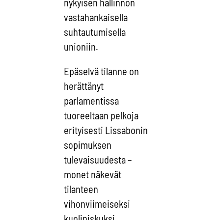
nykyisen hallinnon
vastahankaisella
suhtautumisella
unioniin.
Epäselvä tilanne on
herättänyt
parlamentissa
tuoreeltaan pelkoja
erityisesti Lissabonin
sopimuksen
tulevaisuudesta –
monet näkevät
tilanteen
vihonviimeiseksi
kuoliniskuksi