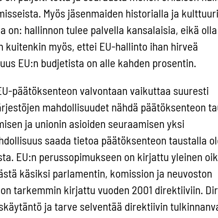
sseista. Myös jäsenmaiden historialla ja kulttuuri
on: hallinnon tulee palvella kansalaisia, eikä olla
 kuitenkin myös, ettei EU-hallinto ihan hirveä
uus EU:n budjetista on alle kahden prosentin.
EU-päätöksenteon valvontaan vaikuttaa suuresti
järjestöjen mahdollisuudet nähdä päätöksenteon ta
umisen ja unionin asioiden seuraamisen yksi
dollisuus saada tietoa päätöksenteon taustalla ol
ista. EU:n perussopimukseen on kirjattu yleinen oi
äästä käsiksi parlamentin, komission ja neuvoston
on tarkemmin kirjattu vuoden 2001 direktiiviin. Dir
skäytäntö ja tarve selventää direktiivin tulkinnanv