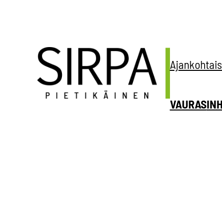
Siirry
sisältöön
Ajankohtais
VAURAS
IN