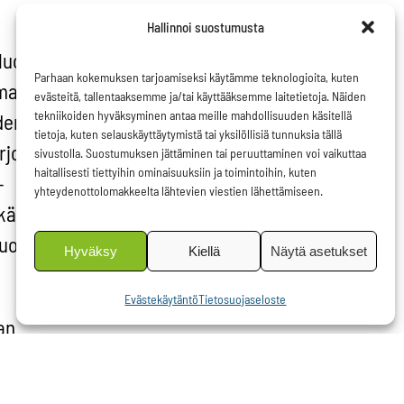
Hallinnoi suostumusta
luomista
Parhaan kokemuksen tarjoamiseksi käytämme teknologioita, kuten
allisia
evästeitä, tallentaaksemme ja/tai käyttääksemme laitetietoja. Näiden
tekniikoiden hyväksyminen antaa meille mahdollisuuden käsitellä
den
tietoja, kuten selauskäyttäytymistä tai yksilöllisiä tunnuksia tällä
rjojen
sivustolla. Suostumuksen jättäminen tai peruuttaminen voi vaikuttaa
haitallisesti tiettyihin ominaisuuksiin ja toimintoihin, kuten
–
yhteydenottolomakkeelta lähtevien viestien lähettämiseen.
käsitys –
olella
Hyväksy
Kiellä
Näytä asetukset
Evästekäytäntö
Tietosuojaseloste
an
utettava
 tule