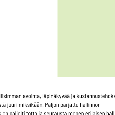
ollisimman avointa, läpinäkyvää ja kustannustehok
äistä juuri miksikään. Paljon parjattu hallinnon
on paljolti totta ja seurausta monen erilaisen hal