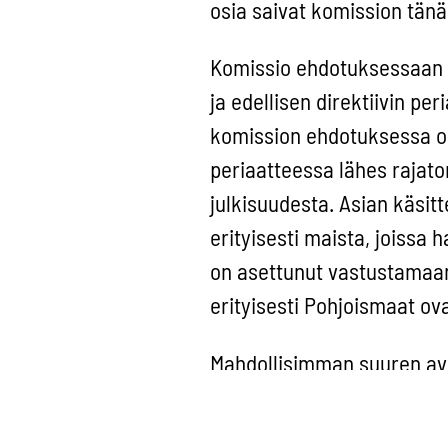
osia saivat komission tänä
Komissio ehdotuksessaan o
ja edellisen direktiivin pe
komission ehdotuksessa ol
periaatteessa lähes rajaton
julkisuudesta. Asian käsi
erityisesti maista, joissa 
on asettunut vastustamaan
erityisesti Pohjoismaat ov
Mahdollisimman suuren avoi
saamisen epääminen tulee 
tämä avoimuuden periaate. 