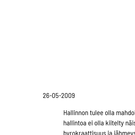
26-05-2009
Hallinnon tulee olla mahd
hallintoa ei olla kiitelty n
byrokraattisuus ja jähmeys 