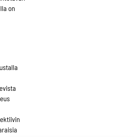
lla on
ustalla
evista
keus
ektiivin
araisia