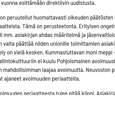
 vuonna esittämään direktiivin uudistusta.
n peruutellut huomattavasti oikeuden päätösten 
riaatteista. Tämä on perusteetonta. Erityisen ongelm
i mm. asiakirjan ahdas määritelmä ja jäsenvaltioi
 valta päättää niiden unionille toimittamien asiaki
ttely on vielä kesken. Kummastuttavan moni meppi 
hallintokulttuuriin ei kuulu Pohjoismainen avoimuus
 mahdollisimman laajaa avoimuutta. Neuvoston pu
at ajaneet avoimuuden periaatteita.
muuden periaatteesta tulee pitää kiinni. Asiakirj
olla ehdoton poikkeus. EU:ssakin on vihdoin tote
Salaileva ja norsunluutornissa hääräävä unioni ei