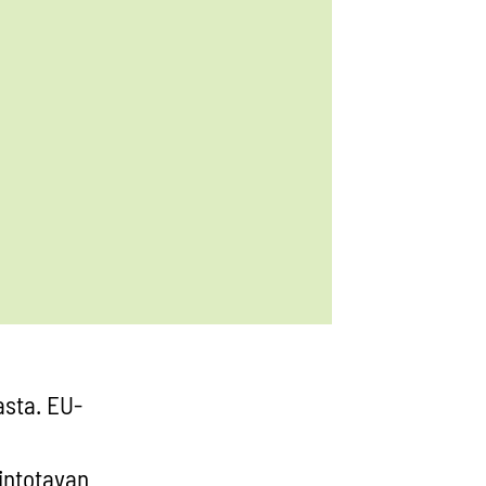
asta. EU-
lintotavan