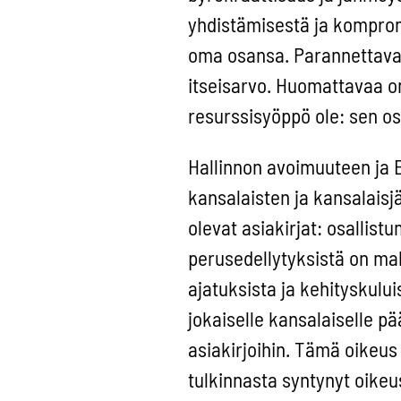
yhdistämisestä ja kompromi
oma osansa. Parannettavaa 
itseisarvo. Huomattavaa on
resurssisyöppö ole: sen os
Hallinnon avoimuuteen ja 
kansalaisten ja kansalais
olevat asiakirjat: osallist
perusedellytyksistä on mah
ajatuksista ja kehityskulu
jokaiselle kansalaiselle p
asiakirjoihin. Tämä oikeus 
tulkinnasta syntynyt oikeu