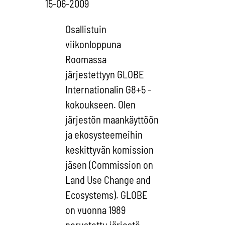
15-06-2009
Osallistuin
viikonloppuna
Roomassa
järjestettyyn GLOBE
Internationalin G8+5 -
kokoukseen. Olen
järjestön maankäyttöön
ja ekosysteemeihin
keskittyvän komission
jäsen (Commission on
Land Use Change and
Ecosystems). GLOBE
on vuonna 1989
perustettu järjestö,