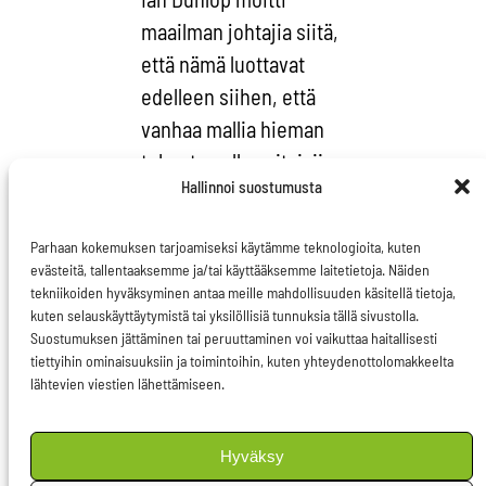
maailman johtajia siitä,
että nämä luottavat
edelleen siihen, että
vanhaa mallia hieman
tehostamalla voitaisiin
Hallinnoi suostumusta
ratkaista
ilmastonmuutoksen
Parhaan kokemuksen tarjoamiseksi käytämme teknologioita, kuten
esittämä haaste, kun
evästeitä, tallentaaksemme ja/tai käyttääksemme laitetietoja. Näiden
haasteen mittainen
tekniikoiden hyväksyminen antaa meille mahdollisuuden käsitellä tietoja,
kuten selauskäyttäytymistä tai yksilöllisiä tunnuksia tällä sivustolla.
vastaus edellyttäisi
Suostumuksen jättäminen tai peruuttaminen voi vaikuttaa haitallisesti
täysin uudenlaisia
tiettyihin ominaisuuksiin ja toimintoihin, kuten yhteydenottolomakkeelta
lähtevien viestien lähettämiseen.
tuotannon,
kuluttamisen ja
elämisen mallien
Hyväksy