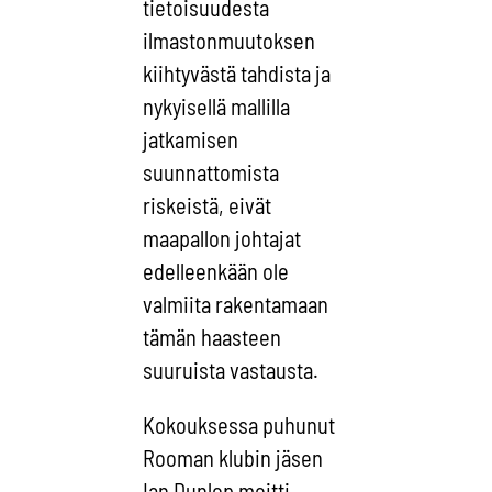
tietoisuudesta
ilmastonmuutoksen
kiihtyvästä tahdista ja
nykyisellä mallilla
jatkamisen
suunnattomista
riskeistä, eivät
maapallon johtajat
edelleenkään ole
valmiita rakentamaan
tämän haasteen
suuruista vastausta.
Kokouksessa puhunut
Rooman klubin jäsen
Ian Dunlop moitti