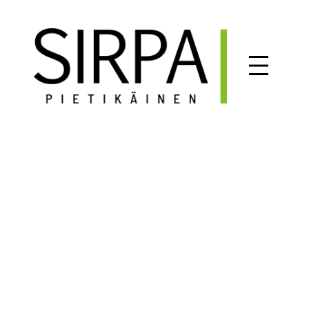
Siirry
sisältöön