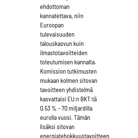
ehdottoman
kannatettava, niin
Euroopan
tulevaisuuden
talouskasvun kuin
ilmastotavoitteiden
toteutumisen kannalta.
Komission tutkimusten
mukaan kolmen sitovan
tavoitteen yhdistelmä
kasvattaisi EU:n BKT:tä
0.53 % – 70 miljardilla
eurolla vuosi. Tämän
lisäksi sitovan
energiatehokkuustavoitteen