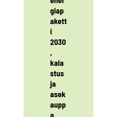
giap
akett
i
2030
,
kala
stus
ja
asek
aupp
a