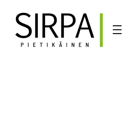
Siirry
sisältöön