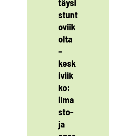
täysi
stunt
oviik
olta
–
kesk
iviik
ko:
ilma
sto-
ja
ener