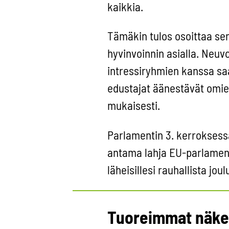
kaikkia.
Tämäkin tulos osoittaa se
hyvinvoinnin asialla. Neuvo
intressiryhmien kanssa sa
edustajat äänestävät omie
mukaisesti.
Parlamentin 3. kerroksessa
antama lahja EU-parlamenti
läheisillesi rauhallista jou
Tuoreimmat näk