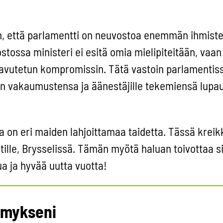
n, että parlamentti on neuvostoa enemmän ihmist
stossa ministeri ei esitä omia mielipiteitään, vaan 
avutetun kompromissin. Tätä vastoin parlamentis
n vakaumustensa ja äänestäjille tekemiensä lupa
 on eri maiden lahjoittamaa taidetta. Tässä kreik
lle, Brysselissä. Tämän myötä haluan toivottaa si
lua ja hyvää uutta vuotta!
emykseni