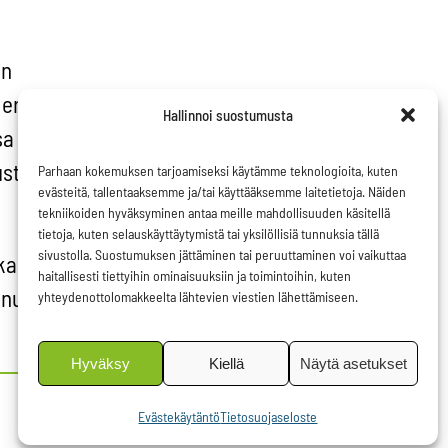
en
eri
Hallinnoi suostumusta
sa
usten
Parhaan kokemuksen tarjoamiseksi käytämme teknologioita, kuten
evästeitä, tallentaaksemme ja/tai käyttääksemme laitetietoja. Näiden
tekniikoiden hyväksyminen antaa meille mahdollisuuden käsitellä
tietoja, kuten selauskäyttäytymistä tai yksilöllisiä tunnuksia tällä
sivustolla. Suostumuksen jättäminen tai peruuttaminen voi vaikuttaa
kalaisten
haitallisesti tiettyihin ominaisuuksiin ja toimintoihin, kuten
nulle ja
yhteydenottolomakkeelta lähtevien viestien lähettämiseen.
Hyväksy
Kiellä
Näytä asetukset
Evästekäytäntö
Tietosuojaseloste