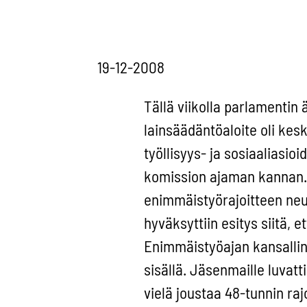
19-12-2008
Tällä viikolla parlamentin
lainsäädäntöaloite oli kes
työllisyys- ja sosiaaliasio
komission ajaman kannan. 
enimmäistyörajoitteen neu
hyväksyttiin esitys siitä, 
Enimmäistyöajan kansalli
sisällä. Jäsenmaille luvatt
vielä joustaa 48-tunnin ra