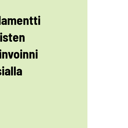
lamentti
isten
invoinni
ialla