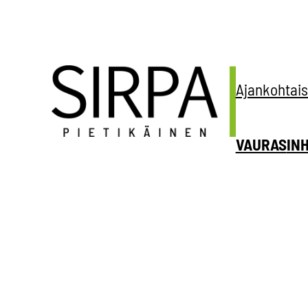
Siirry
sisältöön
Ajankohtais
VAURAS
IN