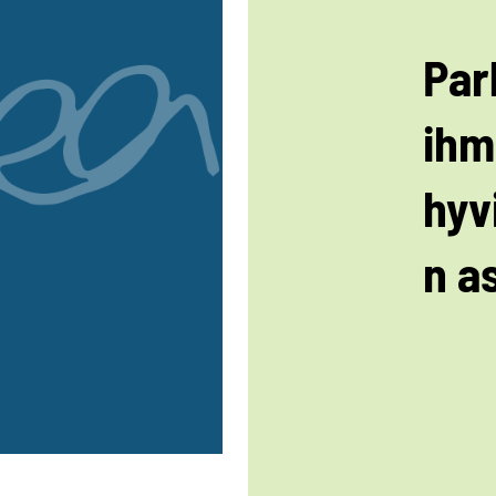
Par
ihm
hyv
n as