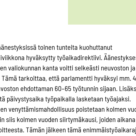
 äänestyksissä toinen tunteita kuohuttanut
kiviikkona hyväksytty työaikadirektiivi. Äänestyks
iden valiokunnan kanta voitti selkeästi neuvoston ja
Tämä tarkoittaa, että parlamentti hyväksyi mm. 4
voston ehdottaman 60–65 työtunnin sijaan. Lisäks
että päivystysaika työpaikalla lasketaan työajaksi.
nen venyttämismahdollisuus poistetaan kolmen vu
iin siis kolmen vuoden siirtymäkausi, joiden aikana
joitteesta. Tämän jälkeen tämä enimmäistyöaikaraj