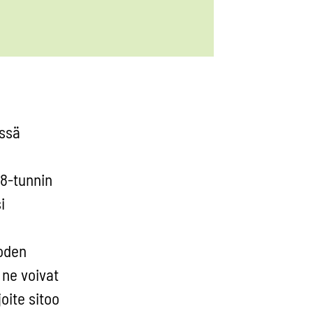
essä
8-tunnin
i
oden
 ne voivat
oite sitoo