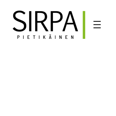
Siirry
sisältöön