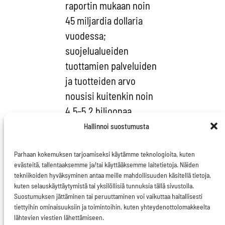
raportin mukaan noin
45 miljardia dollaria
vuodessa;
suojelualueiden
tuottamien palveluiden
ja tuotteiden arvo
nousisi kuitenkin noin
4,5–5,2 biljoonaa.
Hallinnoi suostumusta
Nurinkurista on, että
maailman valtiot
Parhaan kokemuksen tarjoamiseksi käytämme teknologioita, kuten
evästeitä, tallentaaksemme ja/tai käyttääksemme laitetietoja. Näiden
maksavat
tekniikoiden hyväksyminen antaa meille mahdollisuuden käsitellä tietoja,
suunnattomia summia
kuten selauskäyttäytymistä tai yksilöllisiä tunnuksia tällä sivustolla.
valtionapua
Suostumuksen jättäminen tai peruuttaminen voi vaikuttaa haitallisesti
tiettyihin ominaisuuksiin ja toimintoihin, kuten yhteydenottolomakkeelta
käytännöille, jotka
lähtevien viestien lähettämiseen.