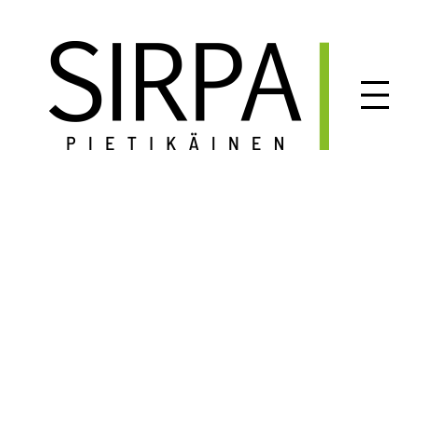
Siirry
sisältöön