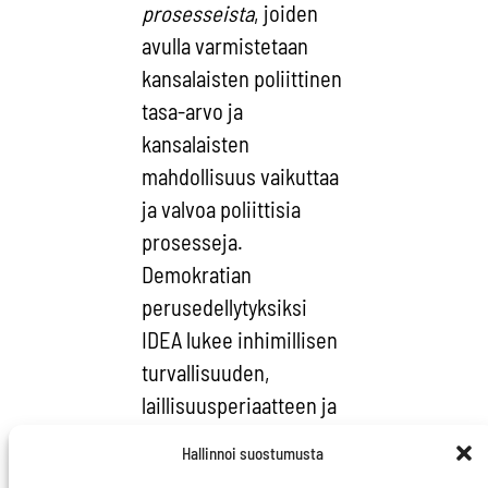
prosesseista
, joiden
avulla varmistetaan
kansalaisten poliittinen
tasa-arvo ja
kansalaisten
mahdollisuus vaikuttaa
ja valvoa poliittisia
prosesseja.
Demokratian
perusedellytyksiksi
IDEA lukee inhimillisen
turvallisuuden,
laillisuusperiaatteen ja
ihmisoikeuksien
Hallinnoi suostumusta
kunnioittamisen.