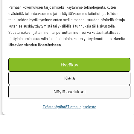
Jälkimmäiseen
Parhaan kokemuksen tarjoamiseksi käytämme teknologioita, kuten
lukeutuvat myös
evästeitä, tallentaaksemme ja/tai käyttääksemme laitetietoja. Näiden
tekniikoiden hyväksyminen antaa meille mahdollisuuden käsitellä tietoja,
mielipiteen julkaisun ja
kuten selauskäyttäytymistä tai yksilöllisiä tunnuksia tällä sivustolla.
kokoontumisen
Suostumuksen jättäminen tai peruuttaminen voi vaikuttaa haitallisesti
tiettyihin ominaisuuksiin ja toimintoihin, kuten yhteydenottolomakkeelta
vapaudet.
lähtevien viestien lähettämiseen.
Demokratia on myös
yksi ruotsin
Hyväksy
puheenjohtajuuskauden
Kiellä
painopisteistä. Ruotsi
julkistaa ohjelmaansa
Näytä asetukset
kuuluvan EU-
Evästekäytäntö
Tietosuojaseloste
demokratiahankkeen
huomenna.
Olen itse