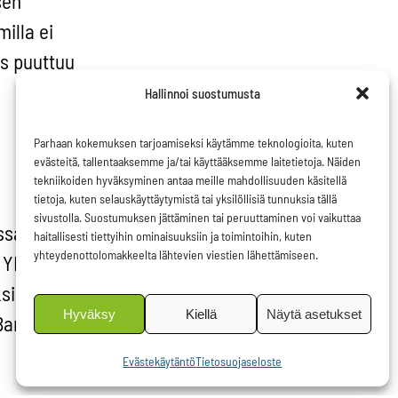
sen
illa ei
us puuttuu
Hallinnoi suostumusta
Parhaan kokemuksen tarjoamiseksi käytämme teknologioita, kuten
evästeitä, tallentaaksemme ja/tai käyttääksemme laitetietoja. Näiden
tekniikoiden hyväksyminen antaa meille mahdollisuuden käsitellä
tietoja, kuten selauskäyttäytymistä tai yksilöllisiä tunnuksia tällä
sivustolla. Suostumuksen jättäminen tai peruuttaminen voi vaikuttaa
ssa.
haitallisesti tiettyihin ominaisuuksiin ja toimintoihin, kuten
yhteydenottolomakkeelta lähtevien viestien lähettämiseen.
a YK on
ksi EU:n
Hyväksy
Kiellä
Näytä asetukset
Barroson
Evästekäytäntö
Tietosuojaseloste