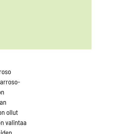
roso
Barroso-
on
aan
n ollut
n valintaa
eiden