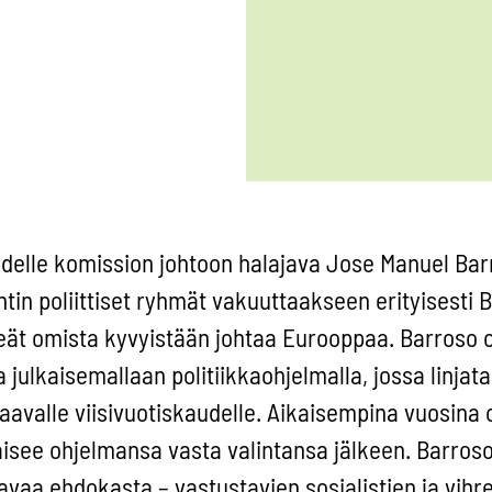
udelle komission johtoon halajava Jose Manuel Bar
in poliittiset ryhmät vakuuttaakseen erityisesti 
ihreät omista kyvyistään johtaa Eurooppaa. Barroso 
a julkaisemallaan politiikkaohjelmalla, jossa linjat
valle viisivuotiskaudelle. Aikaisempina vuosina o
aisee ohjelmansa vasta valintansa jälkeen. Barroso
avaa ehdokasta – vastustavien sosialistien ja vihr