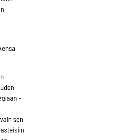
an
ukensa
in
uuden
egiaan –
 vain sen
asteisiin