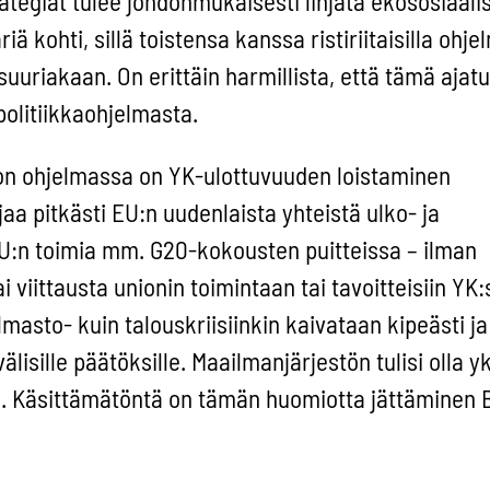
rategiat tulee johdonmukaisesti linjata ekososiaali
kohti, sillä toistensa kanssa ristiriitaisilla ohjelm
suuriakaan. On erittäin harmillista, että tämä ajat
olitiikkaohjelmasta.
on ohjelmassa on YK-ulottuvuuden loistaminen
jaa pitkästi EU:n uudenlaista yhteistä ulko- ja
 EU:n toimia mm. G20-kokousten puitteissa – ilman
 viittausta unionin toimintaan tai tavoitteisiin YK:
ilmasto- kuin talouskriisiinkin kaivataan kipeästi j
älisille päätöksille. Maailmanjärjestön tulisi olla y
tä. Käsittämätöntä on tämän huomiotta jättäminen 