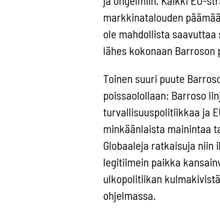
ja ongelmiin. Kaikki EU-st
markkinatalouden päämääriä 
ole mahdollista saavuttaa 
lähes kokonaan Barroson p
Toinen suuri puute Barros
poissaolollaan: Barroso lin
turvallisuuspolitiikkaa ja
minkäänlaista mainintaa tai
Globaaleja ratkaisuja niin 
legitiimein paikka kansainv
ulkopolitiikan kulmakivis
ohjelmassa.