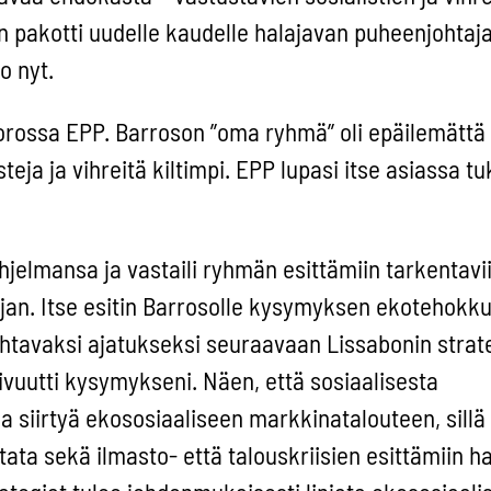
 pakotti uudelle kaudelle halajavan puheenjohtaj
o nyt.
 vuorossa EPP. Barroson ”oma ryhmä” oli epäilemättä
eja ja vihreitä kiltimpi. EPP lupasi itse asiassa t
ohjelmansa ja vastaili ryhmän esittämiin tarkentavi
ajan. Itse esitin Barrosolle kysymyksen ekotehokk
ohtavaksi ajatukseksi seuraavaan Lissabonin strat
sivuutti kysymykseni. Näen, että sosiaalisesta
 siirtyä ekososiaaliseen markkinatalouteen, sillä
ata sekä ilmasto- että talouskriisien esittämiin ha