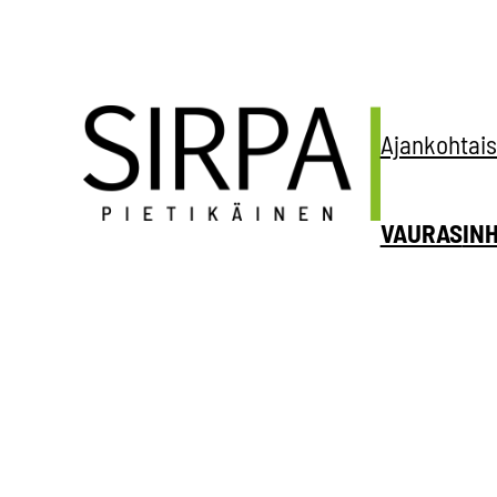
Siirry
sisältöön
Ajankohtais
VAURAS
IN