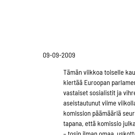
09-09-2009
Tämän viikkoa toiselle ka
kiertää Euroopan parlament
vastaiset sosialistit ja v
aseistautunut viime viikoll
komission päämääriä seuraa
tapana, että komissio julk
– tosin ilman omaa, uskott