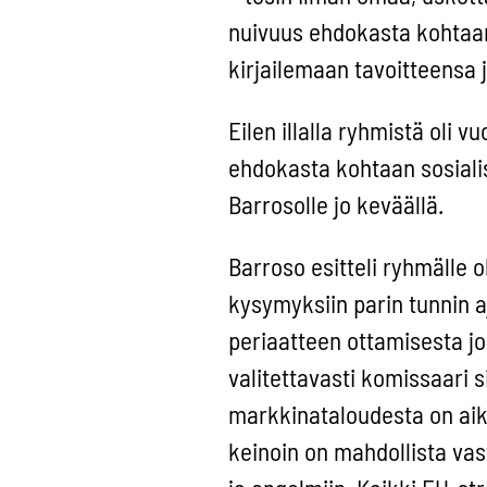
nuivuus ehdokasta kohtaan
kirjailemaan tavoitteensa j
Eilen illalla ryhmistä oli
ehdokasta kohtaan sosialist
Barrosolle jo keväällä.
Barroso esitteli ryhmälle 
kysymyksiin parin tunnin 
periaatteen ottamisesta j
valitettavasti komissaari 
markkinataloudesta on aika
keinoin on mahdollista vast