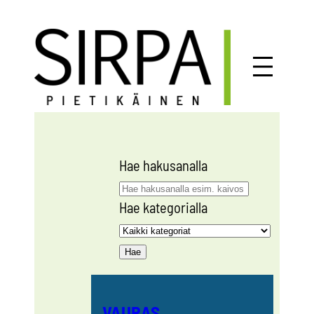
Siirry
sisältöön
Hae hakusanalla
Hae kategorialla
VAURAS