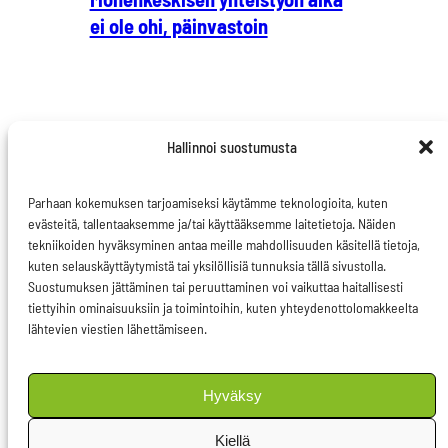
ei ole ohi, päinvastoin
Hallinnoi suostumusta
Parhaan kokemuksen tarjoamiseksi käytämme teknologioita, kuten
evästeitä, tallentaaksemme ja/tai käyttääksemme laitetietoja. Näiden
tekniikoiden hyväksyminen antaa meille mahdollisuuden käsitellä tietoja,
kuten selauskäyttäytymistä tai yksilöllisiä tunnuksia tällä sivustolla.
Ota yhteyttä
Suostumuksen jättäminen tai peruuttaminen voi vaikuttaa haitallisesti
Evästeseloste
tiettyihin ominaisuuksiin ja toimintoihin, kuten yhteydenottolomakkeelta
lähtevien viestien lähettämiseen.
Tietosuojaseloste
Hyväksy
Facebook
LinkedIn
Instagram
Seuraa somessa
Kiellä