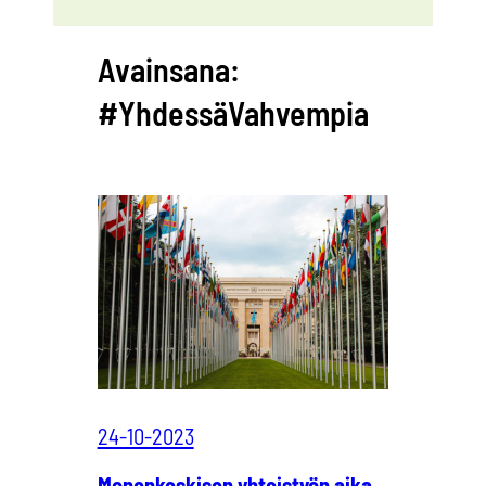
Avainsana:
#YhdessäVahvempia
24-10-2023
Monenkeskisen yhteistyön aika