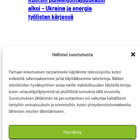
alkoi – Ukraina ja energia
työlistan kärjessä
Hallinnoi suostumusta
Parhaan kokemuksen tarjoamiseksi käytämme teknologioita, kuten
evästeitä, tallentaaksemme ja/tai käyttääksemme laitetietoja. Näiden
tekniikoiden hyväksyminen antaa meille mahdollisuuden käsitellä tietoja,
kuten selauskäyttäytymistä tai yksilöllisiä tunnuksia tällä sivustolla.
Ota yhteyttä
Suostumuksen jättäminen tai peruuttaminen voi vaikuttaa haitallisesti
Evästeseloste
tiettyihin ominaisuuksiin ja toimintoihin, kuten yhteydenottolomakkeelta
lähtevien viestien lähettämiseen.
Tietosuojaseloste
Hyväksy